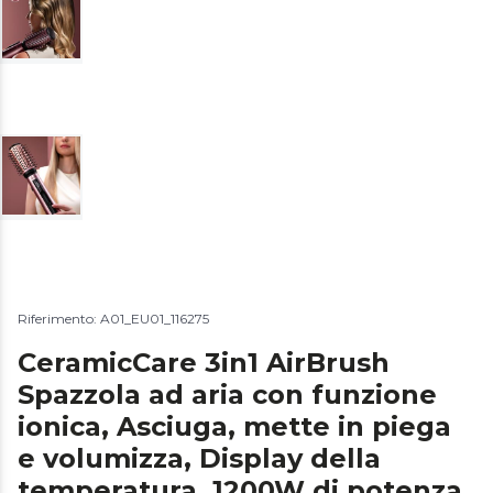
Riferimento: A01_EU01_116275
CeramicCare 3in1 AirBrush
Spazzola ad aria con funzione
ionica, Asciuga, mette in piega
e volumizza, Display della
temperatura, 1200W di potenza,