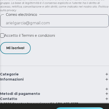
gruppo. La base di legittimità è il consenso esplicito e l'utente ha il diritto di
accesso, rettifica, cancellazione e altri diritti, come indicato nel nostro sito.
Politica
sulla privacy
Correo electrónico
Accetto il
Termini e condizioni
Mi iscrivo!
Categorie
Informazioni
Metodi di pagamento
Contatto
©
2026
Cecotec Innovaciones S.L. | RII-AEE: 5537