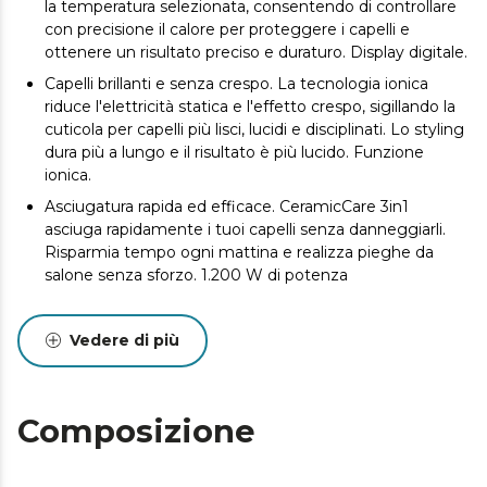
la temperatura selezionata, consentendo di controllare
con precisione il calore per proteggere i capelli e
ottenere un risultato preciso e duraturo. Display digitale.
Capelli brillanti e senza crespo. La tecnologia ionica
riduce l'elettricità statica e l'effetto crespo, sigillando la
cuticola per capelli più lisci, lucidi e disciplinati. Lo styling
dura più a lungo e il risultato è più lucido. Funzione
ionica.
Asciugatura rapida ed efficace. CeramicCare 3in1
asciuga rapidamente i tuoi capelli senza danneggiarli.
Risparmia tempo ogni mattina e realizza pieghe da
salone senza sforzo. 1.200 W di potenza
Prenditi cura dei tuoi capelli ad ogni passata. La
ceramica distribuisce il calore in modo uniforme,
Vedere di più
evitando i punti caldi che possono danneggiare la fibra
capillare. Protegge i capelli mentre li mette in piega,
lasciandoli più morbidi e sani. Rivestimento in ceramica.
Composizione
Metti in piega le punte e la frangia. Include due
spazzole termiche di dimensioni diverse: 50 mm per
mettere in piega le medie e le lunghezze e 33 mm