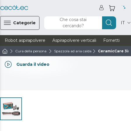
Che cosa stai
Categorie
IT
cercando?
Robot aspirapolvere
Aspirapolvere verticali
Fornetti
Ve
Cura della persona
Spazzola ad aria calda
CeramicCare 3in
Guarda il video