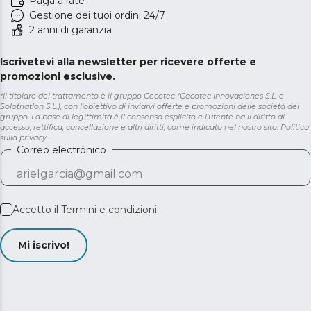
Paga a rate
Gestione dei tuoi ordini 24/7
2 anni di garanzia
Iscrivetevi alla newsletter per ricevere offerte e
promozioni esclusive.
*Il titolare del trattamento è il gruppo Cecotec (Cecotec Innovaciones S.L. e
Solotriatlon S.L.), con l'obiettivo di inviarvi offerte e promozioni delle società del
gruppo. La base di legittimità è il consenso esplicito e l'utente ha il diritto di
accesso, rettifica, cancellazione e altri diritti, come indicato nel nostro sito.
Politica
sulla privacy
Correo electrónico
Accetto il
Termini e condizioni
Mi iscrivo!