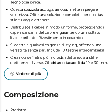
Tecnologia ionica.
Questa spazzola asciuga, arriccia, mette in piega e
volumizza. Offre una soluzione completa per qualsiasi
stile tu voglia ottenere.
Distribuisce il calore in modo uniforme, proteggendo i
capelli dai danni del calore e garantendo un risultato
liscio e brillante. Rivestimento in ceramica.
Si adatta a qualsiasi esigenza di styling, offrendo una
versatilità senza pari. Include 10 testine intercambiabili.
Crea ricci definiti o più morbidi, adattandosi a stili e
preferenze diverse. Cilindri arricciacapelli da 19 e 30 mm.
Ideali per aggiungere volume e morbidezza,
Vedere di più
consentendo un controllo preciso sullo styling
desiderato. Spazzole di diverse dimensioni.
Dona un volume spettacolare e uno styling perfetto.
Composizione
Questa spazzola è perfetta per ottenere risultati da
salone.
Solleva la base dei capelli per un volume extra, ideale
Prodotto
per creare look più pieni, corposi e dinamici. Pettine