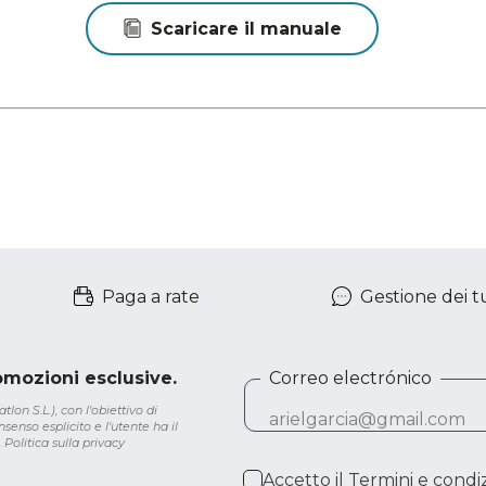
Scaricare il manuale
Paga a rate
Gestione dei tu
romozioni esclusive.
Correo electrónico
lon S.L.), con l'obiettivo di
senso esplicito e l'utente ha il
.
Politica sulla privacy
Accetto il
Termini e condiz