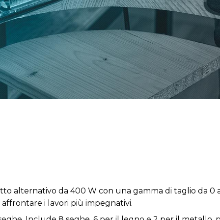
hetto alternativo da 400 W con una gamma di taglio da 0 a
er affrontare i lavori più impegnativi.
eghe. Include 8 seghe, 6 per il legno e 2 per il metallo, 