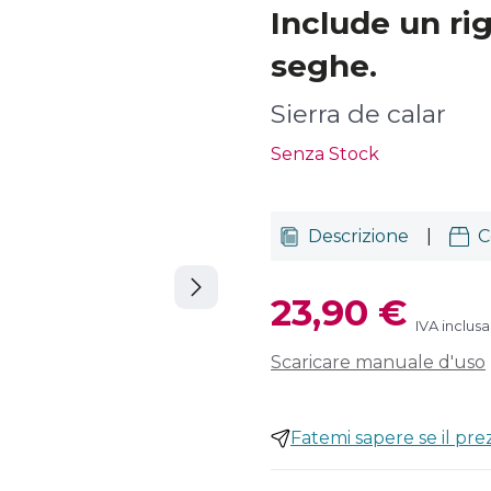
Include un ri
seghe.
Sierra de calar
Senza Stock
Descrizione
|
C
23,90 €
IVA inclusa
Scaricare manuale d'uso
Fatemi sapere se il pr