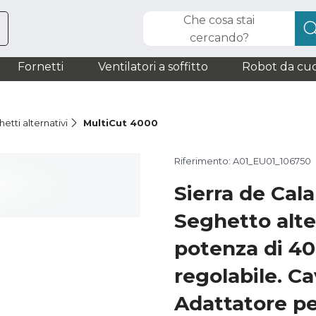
Che cosa stai
cercando?
Fornetti
Ventilatori a soffitto
Robot da cuc
etti alternativi
MultiCut 4000
Riferimento: A01_EU01_106750
Sierra de Cal
Seghetto alte
potenza di 40
regolabile. C
Adattatore pe