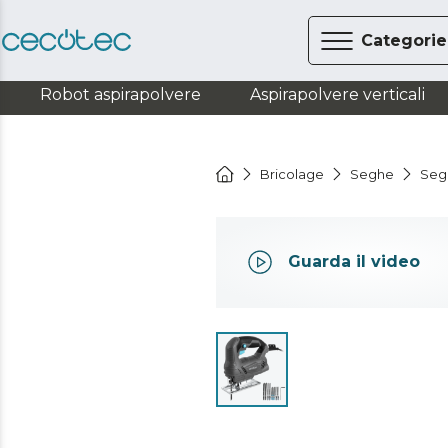
Categorie
Robot aspirapolvere
Aspirapolvere verticali
Bricolage
Seghe
Segh
Guarda il video