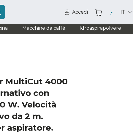
Accedi
IT
ina
Macchine da caffè
Idroaspirapolvere
ar MultiCut 4000
rnativo con
0 W. Velocità
avo da 2 m.
r aspiratore.