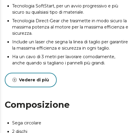
Tecnologia SoftStart, per un avvio progressivo e più
sicuro su qualsiasi tipo di materiale.
Tecnologia Direct-Gear che trasmette in modo sicuro la
massima potenza al motore per la massima efficienza e
sicurezza.
Include un laser che segna la linea di taglio per garantire
la massima efficienza e sicurezza in ogni taglio.
Ha un cavo di 3 metri per lavorare comodamente,
anche quando si tagliano i pannelli più grandi.
Include anche un disco da taglio con diametro di 185
mm e 24 denti, perfetto per ottenere risultati perfetti in
Vedere di più
modo semplice sul legno.
Consente tagli obliqui o smussati, con una profondità di
taglio regolabile fino a 57 mm a 90° e 38 mm a 45°,
Composizione
ideale per adattarsi a diversi lavori.
Grazie alla presa di aspirazione integrata, puoi collegare
l'utensile a un aspirapolvere e lavorare in un ambiente
Sega circolare
più pulito.
2 dischi