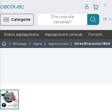
Che cosa stai
Categorie
IT
cercando?
Robot aspirapolvere
Aspirapolvere verticali
Fornetti
Ve
Bricolage
Seghe
Seghe circolari
DirectPrecision 1800 