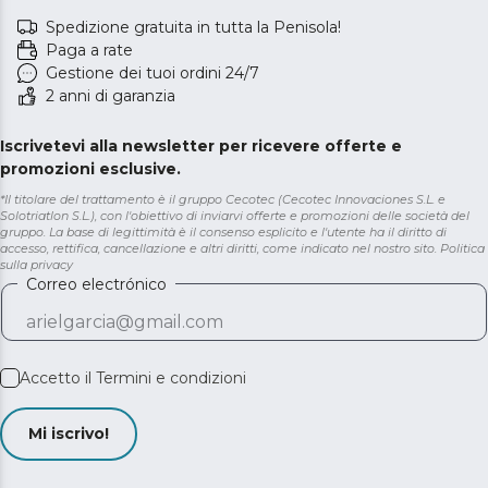
Spedizione gratuita in tutta la Penisola!
Paga a rate
Gestione dei tuoi ordini 24/7
2 anni di garanzia
Iscrivetevi alla newsletter per ricevere offerte e
promozioni esclusive.
*Il titolare del trattamento è il gruppo Cecotec (Cecotec Innovaciones S.L. e
Solotriatlon S.L.), con l'obiettivo di inviarvi offerte e promozioni delle società del
gruppo. La base di legittimità è il consenso esplicito e l'utente ha il diritto di
accesso, rettifica, cancellazione e altri diritti, come indicato nel nostro sito.
Politica
sulla privacy
Correo electrónico
Accetto il
Termini e condizioni
Mi iscrivo!