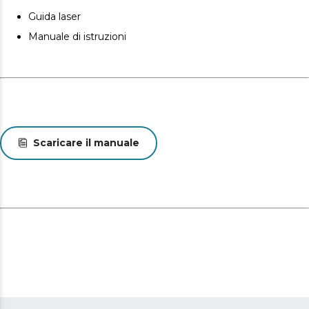
Risultati professionali grazie alla guida parallela che
Guida laser
facilita i tagli diritti e paralleli, per risultati impeccabili.
Manuale di istruzioni
Scaricare il manuale