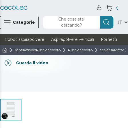
Che cosa stai
Categorie
IT
cercando?
Robot aspirapolvere
Aspirapolvere verticali
Fornetti
Ve
Ventilazione/Riscaldamento
Riscaldamento
Scaldasalviette
Guarda il video