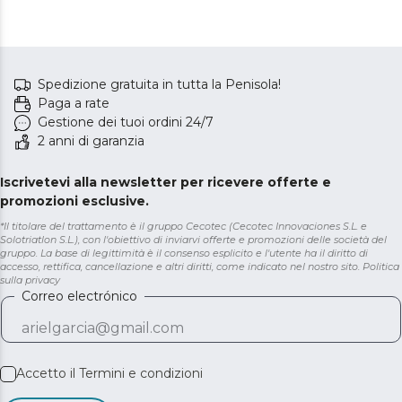
Spedizione gratuita in tutta la Penisola!
Paga a rate
Gestione dei tuoi ordini 24/7
2 anni di garanzia
Iscrivetevi alla newsletter per ricevere offerte e
promozioni esclusive.
*Il titolare del trattamento è il gruppo Cecotec (Cecotec Innovaciones S.L. e
Solotriatlon S.L.), con l'obiettivo di inviarvi offerte e promozioni delle società del
gruppo. La base di legittimità è il consenso esplicito e l'utente ha il diritto di
accesso, rettifica, cancellazione e altri diritti, come indicato nel nostro sito.
Politica
sulla privacy
Correo electrónico
Accetto il
Termini e condizioni