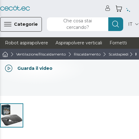
Che cosa stai
Categorie
IT
cercando?
Robot aspirapolvere
Aspirapolvere verticali
Fornetti
Ve
Ventilazione/Riscaldamento
Riscaldamento
Scaldapiedi
H
Guarda il video