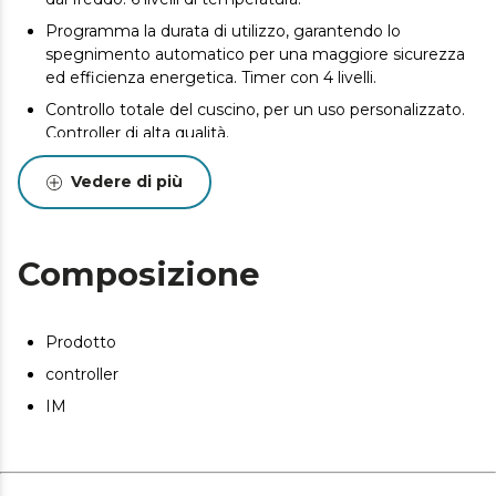
Programma la durata di utilizzo, garantendo lo
spegnimento automatico per una maggiore sicurezza
ed efficienza energetica. Timer con 4 livelli.
Controllo totale del cuscino, per un uso personalizzato.
Controller di alta qualità.
Il cuscino riscaldante può essere facilmente lavato in
Vedere di più
lavatrice. Controller rimovibile.
Composizione
Prodotto
controller
IM