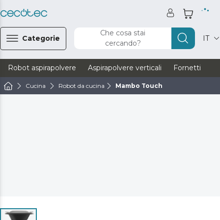
Che cosa stai
Categorie
IT
cercando?
Robot aspirapolvere
Aspirapolvere verticali
Fornetti
Ve
Cucina
Robot da cucina
Mambo Touch