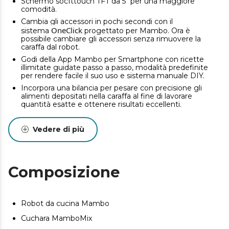
Schermo socfttouch TFT da 5" per una maggiore
comodità.
Cambia gli accessori in pochi secondi con il
OneClick
sistema
progettato per Mambo. Ora è
possibile cambiare gli accessori senza rimuovere la
caraffa dal robot.
Godi della App Mambo per Smartphone con ricette
illimitate guidate passo a passo, modalità predefinite
per rendere facile il suo uso e sistema manuale DIY.
Incorpora una bilancia per pesare con precisione gli
alimenti depositati nella caraffa al fine di lavorare
quantità esatte e ottenere risultati eccellenti.
Caraffa in acciaio inossidabile di alta qualità lavabile in
lavastoviglie.
Vedere di più
La sua velocità zero cuocere e soffriggere senza
necessità di mettere velocità come in una casseruola o
padella. In più, con il vantaggio di cucinare senza
coperchio.
Composizione
La funzione soffritto permette di cucinare ad una
temperatura superiore quando si desidera utilizzarla per
dorare gli alimenti, raggiunta con la maggiore
temperatura e potenza.
Robot da cucina Mambo
Esclusivo cucchiaio MamboMix per impastare. È
Cuchara MamboMix
possibile ottenere impasti omogenei e con maggior
volume senza spezzare l’impasto.