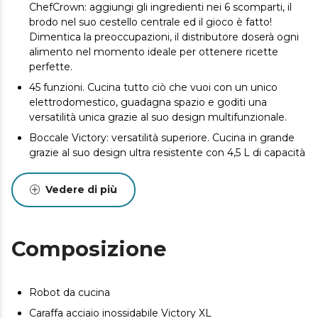
ChefCrown: aggiungi gli ingredienti nei 6 scomparti, il
brodo nel suo cestello centrale ed il gioco è fatto!
Dimentica la preoccupazioni, il distributore doserà ogni
alimento nel momento ideale per ottenere ricette
perfette.
45 funzioni. Cucina tutto ciò che vuoi con un unico
elettrodomestico, guadagna spazio e goditi una
versatilità unica grazie al suo design multifunzionale.
Boccale Victory: versatilità superiore. Cucina in grande
grazie al suo design ultra resistente con 4,5 L di capacità
totale (capacità utile di 3,2 L) e alle sue 19 velocità.
Taglia, tritura, impasta, prepara dolci e scopri un mondo
Vedere di più
di possibilità.
Cucina dal cellulare Collegati a Mambo mentre
ChefCrown cucina; controlla ogni preparazione dal tuo
Composizione
cellulare, assapora il tuo tempo e poi le tue fantastiche
ricette.
Un universo di ricette gratis. Collegati all'app Mambo,
Robot da cucina
scopri oltre 1000 ricette gratuite, salva le tue ricette
preferite per cucinare quando vuoi e sfrutta al massimo
Caraffa acciaio inossidabile Victory XL