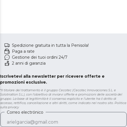
Spedizione gratuita in tutta la Penisola!
Paga a rate
Gestione dei tuoi ordini 24/7
2 anni di garanzia
Iscrivetevi alla newsletter per ricevere offerte e
promozioni esclusive.
*Il titolare del trattamento è il gruppo Cecotec (Cecotec Innovaciones S.L. e
Solotriatlon S.L.), con l'obiettivo di inviarvi offerte e promozioni delle società del
gruppo. La base di legittimità è il consenso esplicito e l'utente ha il diritto di
accesso, rettifica, cancellazione e altri diritti, come indicato nel nostro sito.
Politica
sulla privacy
Correo electrónico