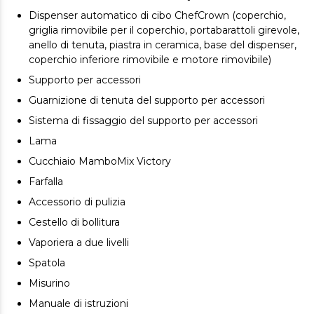
il tuo Mambo.
Dispenser automatico di cibo ChefCrown (coperchio,
Ricette su richiesta. Basta aggiungere all'app gli
griglia rimovibile per il coperchio, portabarattoli girevole,
ingredienti che hai in frigo: potrai scoprire tutte le
anello di tenuta, piastra in ceramica, base del dispenser,
ricette che puoi preparare senza dover andare a fare la
coperchio inferiore rimovibile e motore rimovibile)
spesa.
Supporto per accessori
Lista della spesa. Scopri le ricette nella app, salva le tue
Guarnizione di tenuta del supporto per accessori
ricette preferite e aggiungi gli ingredienti di cui hai
Sistema di fissaggio del supporto per accessori
bisogno alla tua lista.
Lama
Accessori professionali. Cucina infinite ricette e ottieni
risultati perfetti con i nuovi accessori Mambo, che
Cucchiaio MamboMix Victory
offrono ancora più possibilità.
Farfalla
Prepara 4 ricette contemporaneamente. Non dovrai più
Accessorio di pulizia
cucinare in varie tranche in modo che il cibo non ti si
Cestello di bollitura
raffreddi. Mambo prepara 4 diverse ricette per farti
godere di più tempo libero.
Vaporiera a due livelli
Cucina con un solo tocco. Touch screen da 7' con
Spatola
ricettario incluso per cucinare in modo semplice e
Misurino
veloce.
Manuale di istruzioni
Coperchio autobloccante.