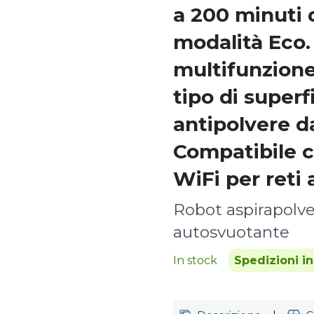
a 200 minuti 
modalità Eco.
multifunzione
tipo di superf
antipolvere da
Compatibile 
WiFi per reti 
Robot aspirapolv
autosvuotante
In stock
Spedizioni i