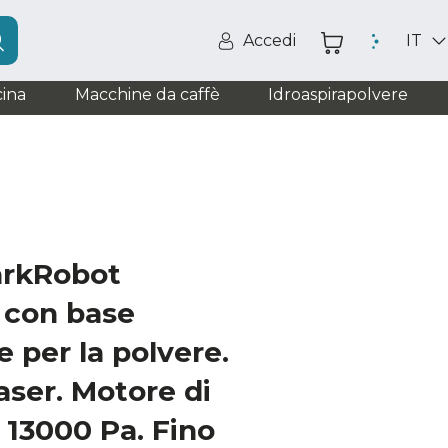
Accedi
IT
ina
Macchine da caffè
Idroaspirapolvere
arkRobot
 con base
 per la polvere.
aser. Motore di
 13000 Pa. Fino