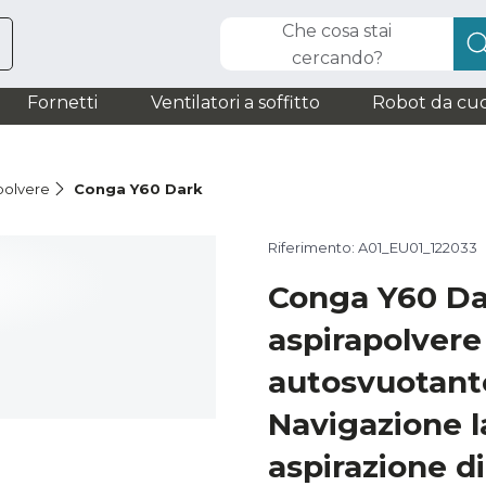
Che cosa stai
cercando?
Fornetti
Ventilatori a soffitto
Robot da cuc
polvere
Conga Y60 Dark
Riferimento: A01_EU01_122033
Conga Y60 D
aspirapolvere
autosvuotante
Navigazione l
aspirazione di