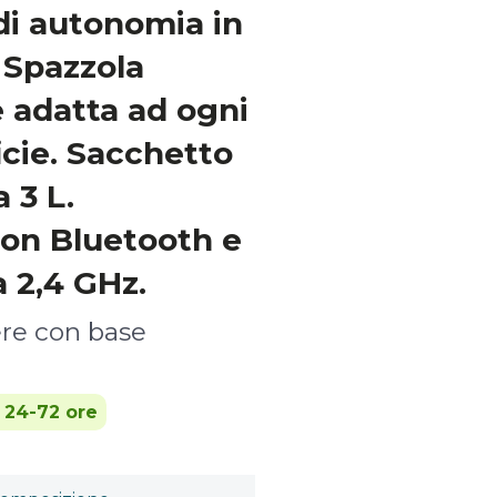
di autonomia in
 Spazzola
 adatta ad ogni
icie. Sacchetto
 3 L.
con Bluetooth e
a 2,4 GHz.
ere con base
n 24-72 ore