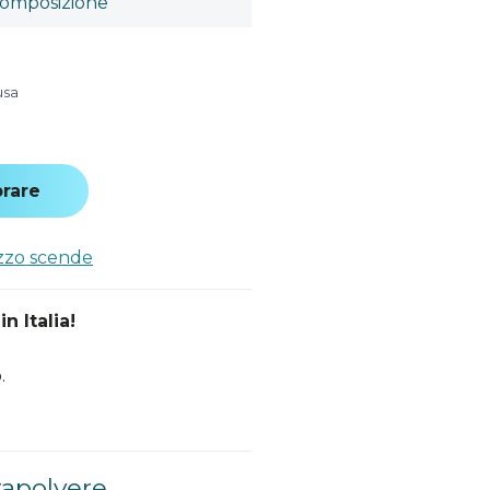
omposizione
usa
rare
ezzo scende
n Italia!
.
rapolvere