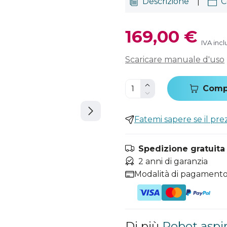
Descrizione
|
C
169,00 €
IVA incl
Scaricare manuale d'uso
Comp
Fatemi sapere se il pr
Spedizione gratuita i
2 anni di garanzia
Modalità di pagamento
Di più
Robot aspi