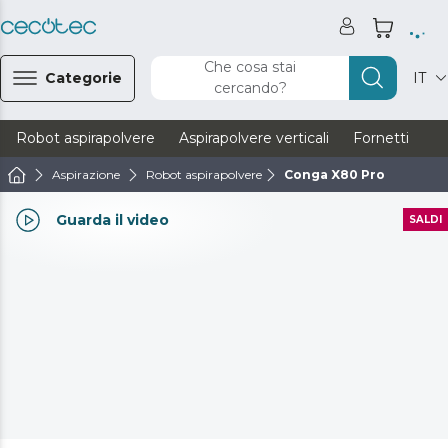
Che cosa stai
Categorie
IT
cercando?
Robot aspirapolvere
Aspirapolvere verticali
Fornetti
Ve
Aspirazione
Robot aspirapolvere
Conga X80 Pro
Guarda il video
SALDI