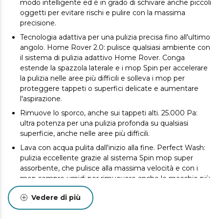
modo intelligente ed è in grado di schivare anche piccoli
oggetti per evitare rischi e pulire con la massima
precisione.
Tecnologia adattiva per una pulizia precisa fino all'ultimo
angolo. Home Rover 2.0: pulisce qualsiasi ambiente con
il sistema di pulizia adattivo Home Rover. Conga
estende la spazzola laterale e i mop Spin per accelerare
la pulizia nelle aree più difficili e solleva i mop per
proteggere tappeti o superfici delicate e aumentare
l'aspirazione.
Rimuove lo sporco, anche sui tappeti alti. 25.000 Pa:
ultra potenza per una pulizia profonda su qualsiasi
superficie, anche nelle aree più difficili.
Lava con acqua pulita dall'inizio alla fine. Perfect Wash:
pulizia eccellente grazie al sistema Spin mop super
assorbente, che pulisce alla massima velocità e con i
mop sempre umidi per rimuovere anche le macchie più
ostinate.
Vedere di più
Manutenzione completa con disinfezione dei mop.
Stazione All-in Home Soap Disinfection: svuota il