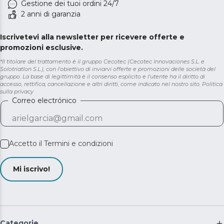
Gestione dei tuoi ordini 24/7
2 anni di garanzia
Iscrivetevi alla newsletter per ricevere offerte e
promozioni esclusive.
*Il titolare del trattamento è il gruppo Cecotec (Cecotec Innovaciones S.L. e
Solotriatlon S.L.), con l'obiettivo di inviarvi offerte e promozioni delle società del
gruppo. La base di legittimità è il consenso esplicito e l'utente ha il diritto di
accesso, rettifica, cancellazione e altri diritti, come indicato nel nostro sito.
Politica
sulla privacy
Correo electrónico
Accetto il
Termini e condizioni
Mi iscrivo!
Categorie