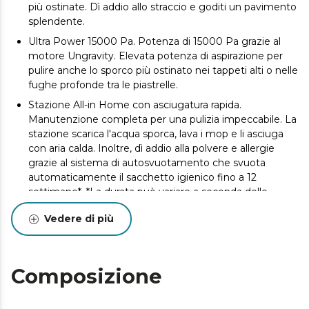
più ostinate. Dì addio allo straccio e goditi un pavimento
splendente.
Ultra Power 15000 Pa. Potenza di 15000 Pa grazie al
motore Ungravity. Elevata potenza di aspirazione per
pulire anche lo sporco più ostinato nei tappeti alti o nelle
fughe profonde tra le piastrelle.
Stazione All-in Home con asciugatura rapida.
Manutenzione completa per una pulizia impeccabile. La
stazione scarica l'acqua sporca, lava i mop e li asciuga
con aria calda. Inoltre, dì addio alla polvere e allergie
grazie al sistema di autosvuotamento che svuota
automaticamente il sacchetto igienico fino a 12
settimane*. *La durata può variare a seconda delle
condizioni ambientali e delle abitudini di utilizzo.
Vedere di più
Tecnologia SpinUp. Aspira con precisione e si prende
cura delle superfici delicate. Grazie alla tecnologia
SpinUP, i suoi mop si sollevano fino a 8 mm,
impedendo all'umidità di entrare in contatto con i
Composizione
tappeti o consentendo di aspirare nelle stanze o sulle
superfici dove non è necessario pulire.