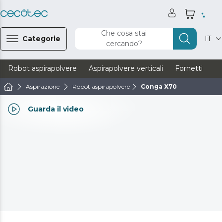
Che cosa stai
Categorie
IT
cercando?
Robot aspirapolvere
Aspirapolvere verticali
Fornetti
Ve
Aspirazione
Robot aspirapolvere
Conga X70
Guarda il video