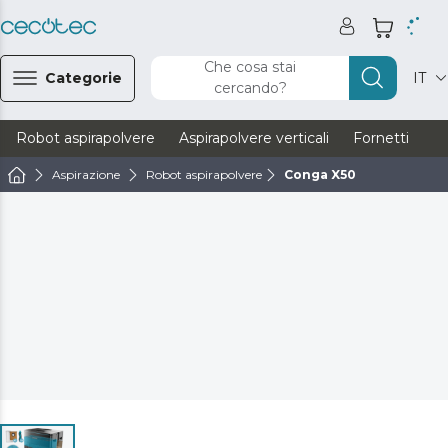
Che cosa stai
Categorie
IT
cercando?
Robot aspirapolvere
Aspirapolvere verticali
Fornetti
Ve
Aspirazione
Robot aspirapolvere
Conga X50