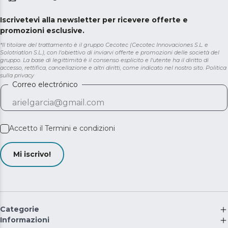
Iscrivetevi alla newsletter per ricevere offerte e
promozioni esclusive.
*Il titolare del trattamento è il gruppo Cecotec (Cecotec Innovaciones S.L. e
Solotriatlon S.L.), con l'obiettivo di inviarvi offerte e promozioni delle società del
gruppo. La base di legittimità è il consenso esplicito e l'utente ha il diritto di
accesso, rettifica, cancellazione e altri diritti, come indicato nel nostro sito.
Politica
sulla privacy
Correo electrónico
Accetto il
Termini e condizioni
Mi iscrivo!
Categorie
Informazioni