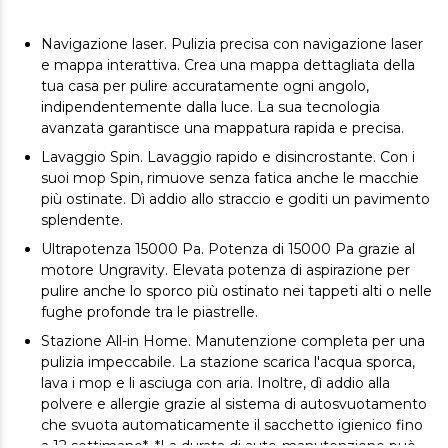
Navigazione laser. Pulizia precisa con navigazione laser
e mappa interattiva. Crea una mappa dettagliata della
tua casa per pulire accuratamente ogni angolo,
indipendentemente dalla luce. La sua tecnologia
avanzata garantisce una mappatura rapida e precisa.
Lavaggio Spin. Lavaggio rapido e disincrostante. Con i
suoi mop Spin, rimuove senza fatica anche le macchie
più ostinate. Dì addio allo straccio e goditi un pavimento
splendente.
Ultrapotenza 15000 Pa. Potenza di 15000 Pa grazie al
motore Ungravity. Elevata potenza di aspirazione per
pulire anche lo sporco più ostinato nei tappeti alti o nelle
fughe profonde tra le piastrelle.
Stazione All-in Home. Manutenzione completa per una
pulizia impeccabile. La stazione scarica l'acqua sporca,
lava i mop e li asciuga con aria. Inoltre, dì addio alla
polvere e allergie grazie al sistema di autosvuotamento
che svuota automaticamente il sacchetto igienico fino
a 12 settimane*. *La durata di auto-manutenzione può