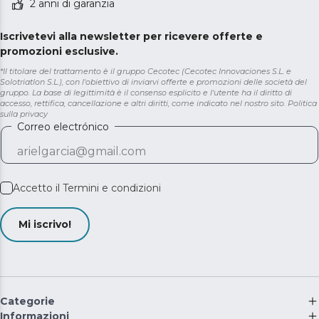
2 anni di garanzia
Iscrivetevi alla newsletter per ricevere offerte e
promozioni esclusive.
*Il titolare del trattamento è il gruppo Cecotec (Cecotec Innovaciones S.L. e
Solotriatlon S.L.), con l'obiettivo di inviarvi offerte e promozioni delle società del
gruppo. La base di legittimità è il consenso esplicito e l'utente ha il diritto di
accesso, rettifica, cancellazione e altri diritti, come indicato nel nostro sito.
Politica
sulla privacy
Correo electrónico
Accetto il
Termini e condizioni
Mi iscrivo!
Categorie
Informazioni