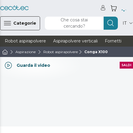
Che cosa stai
Categorie
IT
cercando?
Robot aspirapolvere
Aspirapolvere verticali
Fornetti
Ve
Aspirazione
Robot aspirapolvere
Conga X100
Guarda il video
SALDI