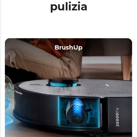
pulizia
BrushUp