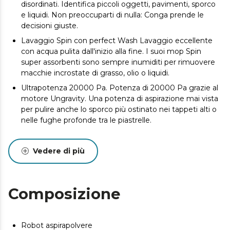
disordinati. Identifica piccoli oggetti, pavimenti, sporco
e liquidi. Non preoccuparti di nulla: Conga prende le
decisioni giuste.
Lavaggio Spin con perfect Wash Lavaggio eccellente
con acqua pulita dall'inizio alla fine. I suoi mop Spin
super assorbenti sono sempre inumiditi per rimuovere
macchie incrostate di grasso, olio o liquidi.
Ultrapotenza 20000 Pa. Potenza di 20000 Pa grazie al
motore Ungravity. Una potenza di aspirazione mai vista
per pulire anche lo sporco più ostinato nei tappeti alti o
nelle fughe profonde tra le piastrelle.
Stazione All-in Home con disinfezione. Manutenzione
completa per un'aspirazione e una pulizia perfette. La
Vedere di più
sua tecnologia SpinCare: scarica l'acqua sporca,
disinfetta i mop con acqua calda (70°C), li asciuga con
aria calda e riempie automaticamente il serbatoio
dell'acqua del robot. Inoltre, dì addio alla polvere e
Composizione
allergie grazie al sistema di autosvuotamento che
svuota automaticamente il sacchetto igienico fino a 12
settimane*. *La durata può variare a seconda delle
Robot aspirapolvere