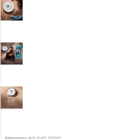
Riferimento: A01_EU01_127707