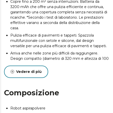
Copre fino a 200 m² senza interruzioni. Batteria da
3200 mAh che offre una pulizia efficiente e continua,
garantendo una copertura completa senza necessità di
ricariche. *Secondo i test di laboratorio. Le prestazioni
effettive variano a seconda della distribuzione della
casa.
Pulizia efficace di pavimenti e tappeti. Spazzola
multifunzionale con setole e silicone, dal design
versatile per una pulizia efficace di pavimenti e tappeti.
Arriva anche nelle zone più difficili da raggiungere.
Design compatto (diametro di 320 mm e altezza di 100
mm): consente al robot di muoversi facilmente in spazi
ristretti, raggiungendo anche gli angoli più difficili.
Vedere di più
Pulizia continua e indipendente. Serbatoio dell'acqua da
460 ml e serbatoio polvere da 350 ml per ridurre al
minimo le ricariche e gli svuotamenti.
Composizione
Personalizza la pulizia dal tuo smartphone. App
Cecotec: definisci, pianifica e programma la pulizia per
ottenere una pulizia su misura per ogni stanza nel
Robot aspirapolvere
modo più comodo possibile.