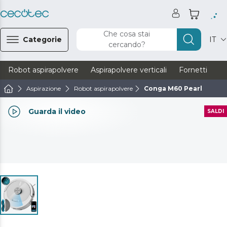
Che cosa stai
Categorie
IT
cercando?
Robot aspirapolvere
Aspirapolvere verticali
Fornetti
Ve
Aspirazione
Robot aspirapolvere
Conga M60 Pearl
Guarda il video
SALDI