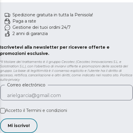
Spedizione gratuita in tutta la Penisola!
Paga a rate
Gestione dei tuoi ordini 24/7
2 anni di garanzia
Iscrivetevi alla newsletter per ricevere offerte e
promozioni esclusive.
*Il titolare del trattamento è il gruppo Cecotec (Cecotec Innovaciones S.L. e
Solotriatlon S.L.), con l'obiettivo di inviarvi offerte e promozioni delle società del
gruppo. La base di legittimità è il consenso esplicito e l'utente ha il diritto di
accesso, rettifica, cancellazione e altri diritti, come indicato nel nostro sito.
Politica
sulla privacy
Correo electrónico
Accetto il
Termini e condizioni
Mi iscrivo!