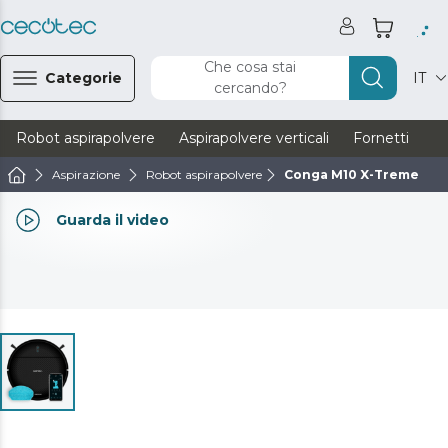
Che cosa stai
Categorie
IT
cercando?
Robot aspirapolvere
Aspirapolvere verticali
Fornetti
Ve
Aspirazione
Robot aspirapolvere
Conga M10 X-Treme
Guarda il video