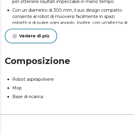
per ottenere risultati impeccabili in meno tempo.
Con un diametro di 300 mm, il suo design compatto
consente al robot di muoversi facilmente in spazi
ristretti e di pulire ogni angolo. Inoltre, con un'altezza di
80 mm, potrai raggiungere facilmente i mobili.
Vedere di più
Piano di pulizia personalizzato App: imposta le modalità
di aspirazione e di lavaggio e progeamma la pulizia dal
tuo smartphone.
Composizione
Lava e aspira allo stesso tempo. Serbatoio dell’acqua e
mop.
Navigazione sicura. 3 sensori anticaduta che
Robot aspirapolvere
consentono al robot di fare immediatamente marcia
indietro quando rileva un gradino.
Mop
Pulizia ad alte prestazioni. Doppia spazzola laterale:
Base di ricarica
raccoglie la polvere in modo più efficace.