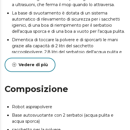
a ultrasuoni, che ferma il mop quando lo attraversa.
La base di svuotamento è dotata di un sistema
automatico di rilevamento di sicurezza per i sacchetti
igienici, di una boa di riempimento per il serbatoio
dell'acqua sporca e di una boa a vuoto per l'acqua pulita.
Dimentica di toccare la polvere e di sporcarti le mani
grazie alla capacità di 2 litri del sacchetto
raccoglipolvere, 2,8 litri del serbatoio dell'acqua pulita e
2,4 litri del serbatoio dell'acqua sporca.
Vedere di più
Fino a 140 minuti di autonomia per una pulizia perfetta.
E se il robot esaurisce la batteria, ritorna
automaticamente alla base per ricaricarsi, proseguendo
poi la pulizia dal punto in cui si era interrotto e con i
Composizione
panni completamente puliti.
Definisci, pianifica e programma la pulizia della tua casa.
Grazie alla mappa che viene generata potrai selezionare
Robot aspirapolvere
sia la pulizia completa che stanze specifiche.
Base autosvuotante con 2 serbatoi (acqua pulita e
Potenza di 5000 Pa nel motore di aspirazione che
acqua sporca)
aspira sia il microsporco che lo sporco più grosso.
sacchetto per la polvere