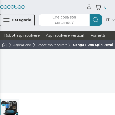
Che cosa stai
Categorie
IT
cercando?
Robot aspirapolvere
Aspirapolvere verticali
Fornetti
Ve
Aspirazione
Robot aspirapolvere
Conga 11090 Spin Revo