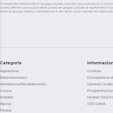
*Il titolare del trattamento è il gruppo Cecotec (Cecotec Innovaciones S.L. e Solotriat
inviarvi offerte e promozioni delle società del gruppo. La base di legittimità è il con
diritto di accesso, rettifica, cancellazione e altri diritti, come indicato nel nostro sito
Categorie
Informazion
Aspirazione
Cookies
Elettrodomestici
Dichiarazione d
Ventilazione/Riscaldamento
General Condit
Cucina
Programma Sost
Mobilità
Modulo Total Ir
Riposo
ICEX DANA
Fitness