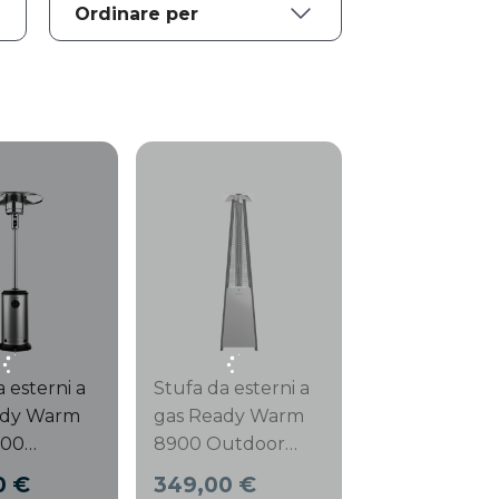
 esterni a
Stufa da esterni a
ady Warm
gas Ready Warm
800
8900 Outdoor
r
Microclimate.
0 €
349,00 €