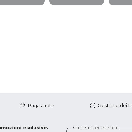
stema di
carbonio da 2100
parete,
iscaldamento
W, 3 livelli di
W (tecn
ld, kit di
potenza,
Steel)
ontaggio
protezione IP24 e
inclinazione
regolabile.
Paga a rate
Gestione dei tu
romozioni esclusive.
Correo electrónico