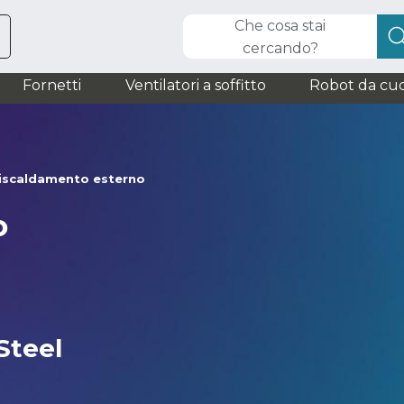
Che cosa stai
cercando?
Fornetti
Ventilatori a soffitto
Robot da cuc
iscaldamento esterno
o
Steel