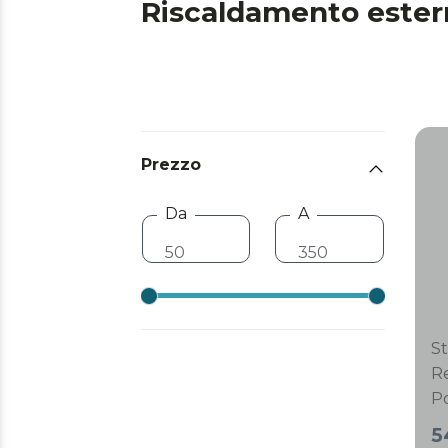
Riscaldamento estern
Prezzo
Da
A
St
R
P
St
5