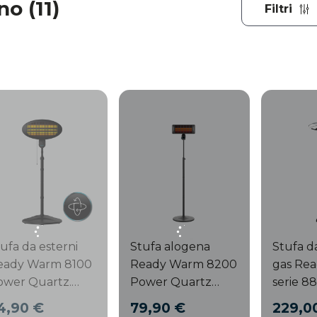
o (11)
Filtri
ufa da esterni
Stufa alogena
Stufa da
eady Warm 8100
Ready Warm 8200
gas Re
ower Quartz.
Power Quartz
serie 8
ufa alogena in
Smart Stufa
Outdoo
4,90 €
79,90 €
229,0