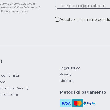
lon S.L.), con l'obiettivo di
senso esplicito e l'utente ha il
.
Politica sulla privacy
Accetto il
Termini e condiz
i
Legal Notice
Privacy
i conformità
Riciclare
ions
ituzione Cecofry
Metodi di pagamento
on 10100 Pro