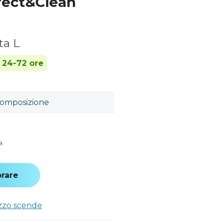
fect&Clean
ta L
n 24-72 ore
omposizione
a
rare
ezzo scende