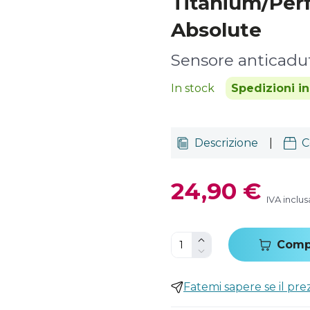
Titanium/Per
Absolute
Sensore anticadu
In stock
Spedizioni i
Descrizione
|
C
24,90 €
IVA inclus
Comp
Fatemi sapere se il pr