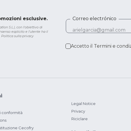
romozioni esclusive.
Correo electrónico
lon S.L.), con l'obiettivo di
senso esplicito e l'utente ha il
.
Politica sulla privacy
Accetto il
Termini e condiz
i
Legal Notice
Privacy
i conformità
Riciclare
ions
ituzione Cecofry