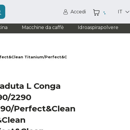
Accedi
IT
ina
Macchine da caffè
Idroaspirapolvere
fect&Clean Titanium/Perfect&Clean Absolute
caduta L Conga
90/2290
90/Perfect&Clean
&Clean