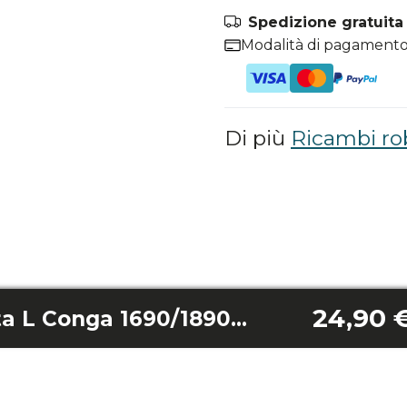
Spedizione gratuita i
Modalità di pagamento
Di più
Ricambi ro
24,90 
Sensore anticaduta L Conga 1690/1890/2090/2290 Panoramic/2690/Perfect&Clean Vital/Perfect&Clean Titanium/Perfect&Clean Absolute