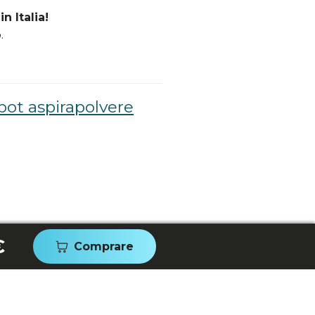
n Italia!
.
bot aspirapolvere
€
Comprare