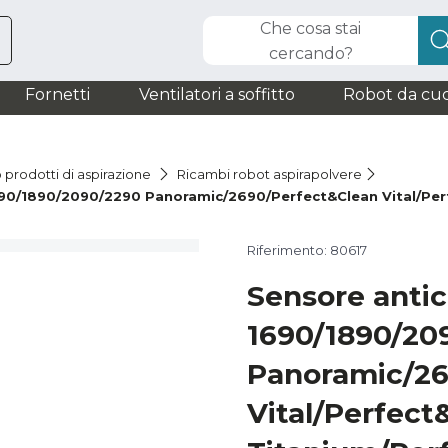
Che cosa stai
cercando?
Fornetti
Ventilatori a soffitto
Robot da cuc
 prodotti di aspirazione
Ricambi robot aspirapolvere
90/1890/2090/2290 Panoramic/2690/Perfect&Clean Vital/Per
Riferimento: 80617
Sensore anti
1690/1890/20
Panoramic/26
Vital/Perfect