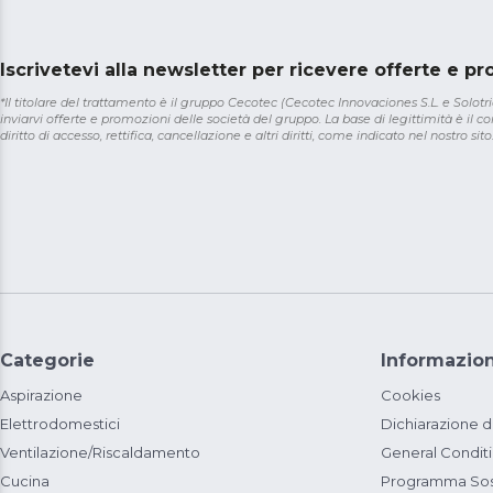
Iscrivetevi alla newsletter per ricevere offerte e p
*Il titolare del trattamento è il gruppo Cecotec (Cecotec Innovaciones S.L. e Solotriat
inviarvi offerte e promozioni delle società del gruppo. La base di legittimità è il con
diritto di accesso, rettifica, cancellazione e altri diritti, come indicato nel nostro sito
Categorie
Informazion
Aspirazione
Cookies
Elettrodomestici
Dichiarazione d
Ventilazione/Riscaldamento
General Condit
Cucina
Programma Sost