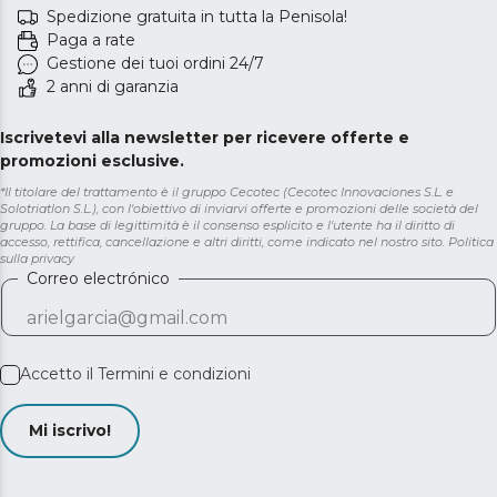
Spedizione gratuita in tutta la Penisola!
Paga a rate
Gestione dei tuoi ordini 24/7
2 anni di garanzia
Iscrivetevi alla newsletter per ricevere offerte e
promozioni esclusive.
*Il titolare del trattamento è il gruppo Cecotec (Cecotec Innovaciones S.L. e
Solotriatlon S.L.), con l'obiettivo di inviarvi offerte e promozioni delle società del
gruppo. La base di legittimità è il consenso esplicito e l'utente ha il diritto di
accesso, rettifica, cancellazione e altri diritti, come indicato nel nostro sito.
Politica
sulla privacy
Correo electrónico
Accetto il
Termini e condizioni
Mi iscrivo!