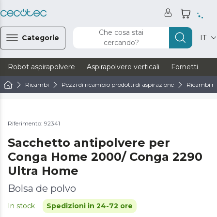
Che cosa stai
Categorie
IT
cercando?
Robot aspirapolvere
Aspirapolvere verticali
Fornetti
Ve
Ricambi
Pezzi di ricambio prodotti di aspirazione
Ricambi ro
Riferimento: 92341
Sacchetto antipolvere per
Conga Home 2000/ Conga 2290
Ultra Home
Bolsa de polvo
In stock
Spedizioni in 24-72 ore