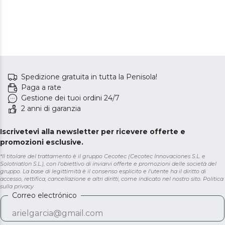
Spedizione gratuita in tutta la Penisola!
Paga a rate
Gestione dei tuoi ordini 24/7
2 anni di garanzia
Iscrivetevi alla newsletter per ricevere offerte e
promozioni esclusive.
*Il titolare del trattamento è il gruppo Cecotec (Cecotec Innovaciones S.L. e
Solotriatlon S.L.), con l'obiettivo di inviarvi offerte e promozioni delle società del
gruppo. La base di legittimità è il consenso esplicito e l'utente ha il diritto di
accesso, rettifica, cancellazione e altri diritti, come indicato nel nostro sito.
Politica
sulla privacy
Correo electrónico