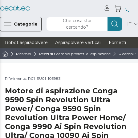
Che cosa stai
Categorie
IT
cercando?
Robot aspirapolvere
Aspirapolvere verticali
Fornetti
Ve
Ricambi
Pezzi di ricambio prodotti di aspirazione
Ricambi ro
Riferimento: R01_EU01_103983
Motore di aspirazione Conga
9590 Spin Revolution Ultra
Power/ Conga 9590 Spin
Revolution Ultra Power Home/
Conga 9990 Ai Spin Revolution
Ultra/ Conga 10090 Ai Spin