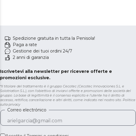
Spedizione gratuita in tutta la Penisola!
Paga a rate
Gestione dei tuoi ordini 24/7
2 anni di garanzia
Iscrivetevi alla newsletter per ricevere offerte e
promozioni esclusive.
*Il titolare del trattamento è il gruppo Cecotec (Cecotec Innovaciones S.L. e
Solotriatlon S.L.), con l'obiettivo di inviarvi offerte e promozioni delle società del
gruppo. La base di legittimità è il consenso esplicito e l'utente ha il diritto di
accesso, rettifica, cancellazione e altri diritti, come indicato nel nostro sito.
Politica
sulla privacy
Correo electrónico