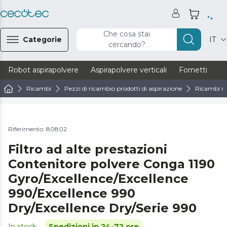
Che cosa stai
Categorie
IT
cercando?
Robot aspirapolvere
Aspirapolvere verticali
Fornetti
Ve
Ricambi
Pezzi di ricambio prodotti di aspirazione
Ricambi ro
Riferimento: 80802
Filtro ad alte prestazioni
Contenitore polvere Conga 1190
Gyro/Excellence/Excellence
990/Excellence 990
Dry/Excellence Dry/Serie 990
In stock
Spedizioni in 24-72 ore