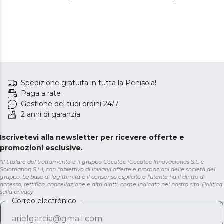
Spedizione gratuita in tutta la Penisola!
Paga a rate
Gestione dei tuoi ordini 24/7
2 anni di garanzia
Iscrivetevi alla newsletter per ricevere offerte e
promozioni esclusive.
*Il titolare del trattamento è il gruppo Cecotec (Cecotec Innovaciones S.L. e
Solotriatlon S.L.), con l'obiettivo di inviarvi offerte e promozioni delle società del
gruppo. La base di legittimità è il consenso esplicito e l'utente ha il diritto di
accesso, rettifica, cancellazione e altri diritti, come indicato nel nostro sito.
Politica
sulla privacy
Correo electrónico