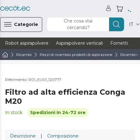
Che cosa stai
Categorie
IT
cercando?
Robot aspirapolvere
Aspirapolvere verticali
Fornetti
Ve
Ricambi
Pezzi di ricambio prodotti di aspirazione
Ricambi ro
Riferimento: R01_EU01_120777
Filtro ad alta efficienza Conga
M20
In stock
Spedizioni in 24-72 ore
Descrizione
|
Composizione