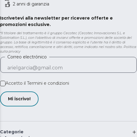
2 anni di garanzia
Iscrivetevi alla newsletter per ricevere offerte e
promozioni esclusive.
*Il titolare del trattamento è il gruppo Cecotec (Cecotec Innovaciones S.L. e
Solotriatlon S.L.), con l'obiettivo di inviarvi offerte e promozioni delle società del
gruppo. La base di legittimità è il consenso esplicito e l'utente ha il diritto di
accesso, rettifica, cancellazione e altri diritti, come indicato nel nostro sito.
Politica
sulla privacy
Correo electrónico
Accetto il
Termini e condizioni
Mi iscrivo!
Categorie