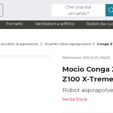
Che cosa stai
cercando?
Fornetti
Ventilatori a soffitto
Robot da cuc
 prodotti di aspirazione
Ricambi robot aspirapolvere
Conga Z
Riferimento: R01_EU01_116220
Mocio Conga 
Z100 X-Trem
Robot aspirapolv
Senza Stock