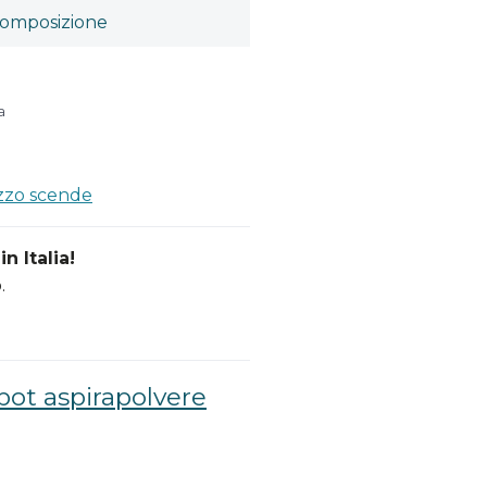
omposizione
a
ezzo scende
n Italia!
.
bot aspirapolvere