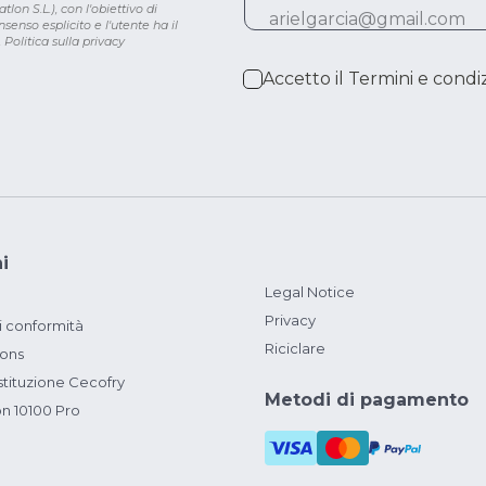
lon S.L.), con l'obiettivo di
senso esplicito e l'utente ha il
.
Politica sulla privacy
Accetto il
Termini e condiz
i
Legal Notice
Privacy
i conformità
Riciclare
ions
ituzione Cecofry
Metodi di pagamento
on 10100 Pro