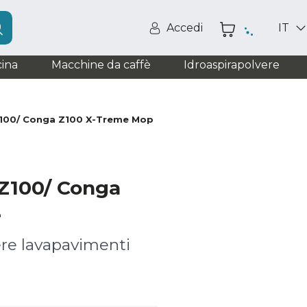
Accedi
IT
ina
Macchine da caffè
Idroaspirapolvere
100/ Conga Z100 X-Treme Mop
Z100/ Conga
e
ere lavapavimenti