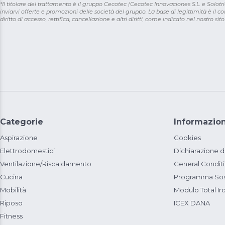
*Il titolare del trattamento è il gruppo Cecotec (Cecotec Innovaciones S.L. e Solotriat
inviarvi offerte e promozioni delle società del gruppo. La base di legittimità è il con
diritto di accesso, rettifica, cancellazione e altri diritti, come indicato nel nostro sito
Categorie
Informazion
Aspirazione
Cookies
Elettrodomestici
Dichiarazione d
Ventilazione/Riscaldamento
General Condit
Cucina
Programma Sost
Mobilità
Modulo Total Ir
Riposo
ICEX DANA
Fitness