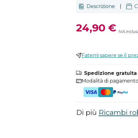
Descrizione
|
C
24,90 €
IVA inclus
Fatemi sapere se il pr
Spedizione gratuita i
Modalità di pagamento
Di più
Ricambi ro