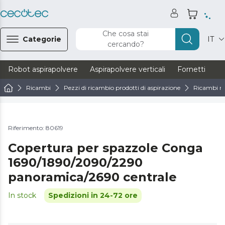
Che cosa stai
Categorie
IT
cercando?
Robot aspirapolvere
Aspirapolvere verticali
Fornetti
Ve
Ricambi
Pezzi di ricambio prodotti di aspirazione
Ricambi ro
Riferimento: 80619
Copertura per spazzole Conga
1690/1890/2090/2290
panoramica/2690 centrale
In stock
Spedizioni in 24-72 ore