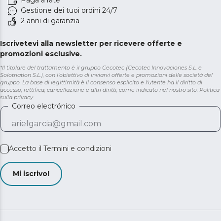
Paga a rate
Gestione dei tuoi ordini 24/7
2 anni di garanzia
Iscrivetevi alla newsletter per ricevere offerte e
promozioni esclusive.
*Il titolare del trattamento è il gruppo Cecotec (Cecotec Innovaciones S.L. e
Solotriatlon S.L.), con l'obiettivo di inviarvi offerte e promozioni delle società del
gruppo. La base di legittimità è il consenso esplicito e l'utente ha il diritto di
accesso, rettifica, cancellazione e altri diritti, come indicato nel nostro sito.
Politica
sulla privacy
Correo electrónico
Accetto il
Termini e condizioni
Mi iscrivo!