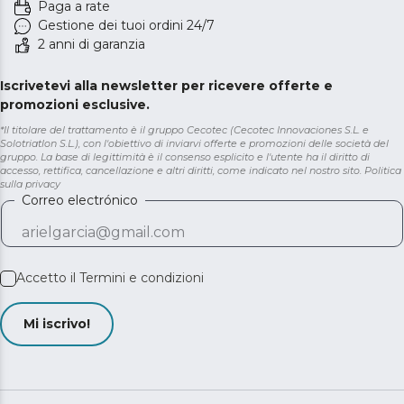
Paga a rate
Gestione dei tuoi ordini 24/7
2 anni di garanzia
Iscrivetevi alla newsletter per ricevere offerte e
promozioni esclusive.
*Il titolare del trattamento è il gruppo Cecotec (Cecotec Innovaciones S.L. e
Solotriatlon S.L.), con l'obiettivo di inviarvi offerte e promozioni delle società del
gruppo. La base di legittimità è il consenso esplicito e l'utente ha il diritto di
accesso, rettifica, cancellazione e altri diritti, come indicato nel nostro sito.
Politica
sulla privacy
Correo electrónico
Accetto il
Termini e condizioni
Mi iscrivo!