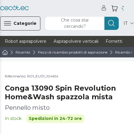
Che cosa stai
Categorie
IT
cercando?
Robot aspirapolvere
Aspirapolvere verticali
Fornetti
Ve
Ricambi
Pezzi di ricambio prodotti di aspirazione
Ricambi ro
Riferimento: R01_EU01_104614
Conga 13090 Spin Revolution
Home&Wash spazzola mista
Pennello misto
In stock
Spedizioni in 24-72 ore