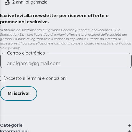
2 anni di garanzia
Iscrivetevi alla newsletter per ricevere offerte e
promozioni esclusive.
*Il titolare del trattamento è il gruppo Cecotec (Cecotec Innovaciones S.L. e
Solotriatlon S.L.), con l'obiettivo di inviarvi offerte e promozioni delle società del
gruppo. La base di legittimità è il consenso esplicito e l'utente ha il diritto di
accesso, rettifica, cancellazione e altri diritti, come indicato nel nostro sito.
Politica
sulla privacy
Correo electrónico
Accetto il
Termini e condizioni
Mi iscrivo!
Categorie
Informazioni