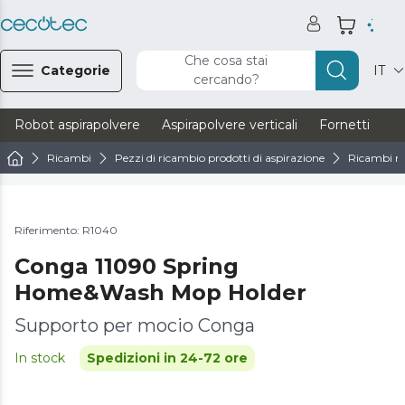
Che cosa stai
Categorie
IT
cercando?
Robot aspirapolvere
Aspirapolvere verticali
Fornetti
Ve
Ricambi
Pezzi di ricambio prodotti di aspirazione
Ricambi ro
Riferimento: R1040
Conga 11090 Spring
Home&Wash Mop Holder
Supporto per mocio Conga
In stock
Spedizioni in 24-72 ore