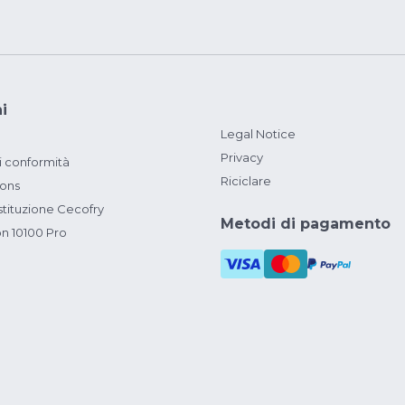
i
Legal Notice
Privacy
i conformità
Riciclare
ions
ituzione Cecofry
Metodi di pagamento
on 10100 Pro