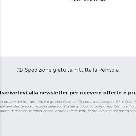
Spedizione gratuita in tutta la Penisola!
Iscrivetevi alla newsletter per ricevere offerte e p
*Il titolare del trattamento è il gruppo Cecotec (Cecotec Innovaciones S.L. e Solotriat
inviarvi offerte e promozioni delle società del gruppo. La base di legittimità è il con
diritto di accesso, rettifica, cancellazione e altri diritti, come indicato nel nostro sito