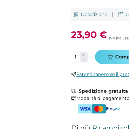
Descrizione
|
C
23,90 €
IVA inclusa
Comp
Fatemi sapere se il pr
Spedizione gratuita i
Modalità di pagamento
Di più
Ricambi ro