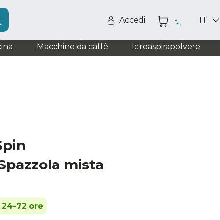
Accedi
IT
ina
Macchine da caffè
Idroaspirapolvere
Spin
pazzola mista
n 24-72 ore