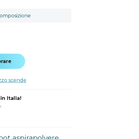
omposizione
rare
ezzo scende
n Italia!
.
bot aspirapolvere