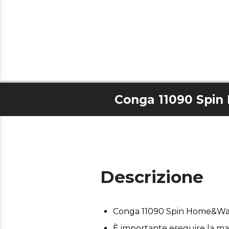
Descrizione
Conga 11090 Spin Home&Was
È importante eseguire la man