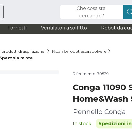
Che cosa stai
cercando?
Fornetti
Ventilatori a soffitto
Robot da cuc
 prodotti di aspirazione
Ricambi robot aspirapolvere
Spazzola mista
Riferimento: 70539
Conga 11090 
Home&Wash S
Pennello Conga
In stock
Spedizioni i