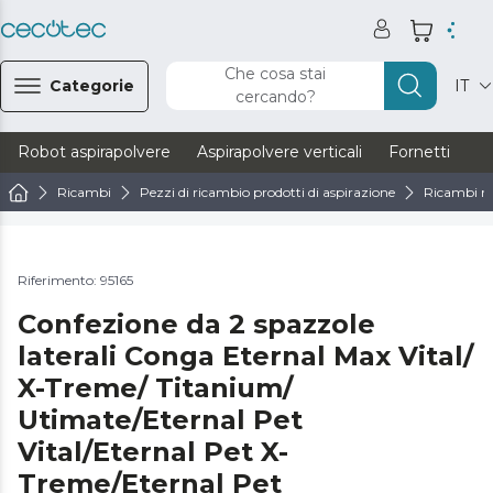
Che cosa stai
Categorie
IT
cercando?
Robot aspirapolvere
Aspirapolvere verticali
Fornetti
Ve
Ricambi
Pezzi di ricambio prodotti di aspirazione
Ricambi ro
Riferimento: 95165
Confezione da 2 spazzole
laterali Conga Eternal Max Vital/
X-Treme/ Titanium/
Utimate/Eternal Pet
Vital/Eternal Pet X-
Treme/Eternal Pet