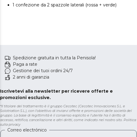
1 confezione da 2 spazzole laterali (rossa + verde)
Spedizione gratuita in tutta la Penisola!
Paga a rate
Gestione dei tuoi ordini 24/7
2 anni di garanzia
Iscrivetevi alla newsletter per ricevere offerte e
promozioni esclusive.
*Il titolare del trattamento è il gruppo Cecotec (Cecotec Innovaciones S.L. e
Solotriatlon S.L.), con l'obiettivo di inviarvi offerte e promozioni delle società del
gruppo. La base di legittimità è il consenso esplicito e l'utente ha il diritto di
accesso, rettifica, cancellazione e altri diritti, come indicato nel nostro sito.
Politica
sulla privacy
Correo electrónico