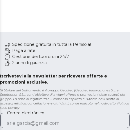
Spedizione gratuita in tutta la Penisola!
Paga a rate
Gestione dei tuoi ordini 24/7
2 anni di garanzia
Iscrivetevi alla newsletter per ricevere offerte e
promozioni esclusive.
*Il titolare del trattamento è il gruppo Cecotec (Cecotec Innovaciones S.L. e
Solotriatlon S.L.), con l'obiettivo di inviarvi offerte e promozioni delle società del
gruppo. La base di legittimità è il consenso esplicito e l'utente ha il diritto di
accesso, rettifica, cancellazione e altri diritti, come indicato nel nostro sito.
Politica
sulla privacy
Correo electrónico