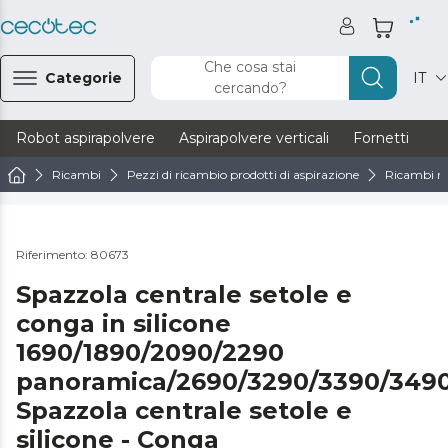
Che cosa stai
Categorie
IT
cercando?
Robot aspirapolvere
Aspirapolvere verticali
Fornetti
Ve
Ricambi
Pezzi di ricambio prodotti di aspirazione
Ricambi ro
Riferimento: 80673
Spazzola centrale setole e
conga in silicone
1690/1890/2090/2290
panoramica/2690/3290/3390/3490
Spazzola centrale setole e
silicone - Conga