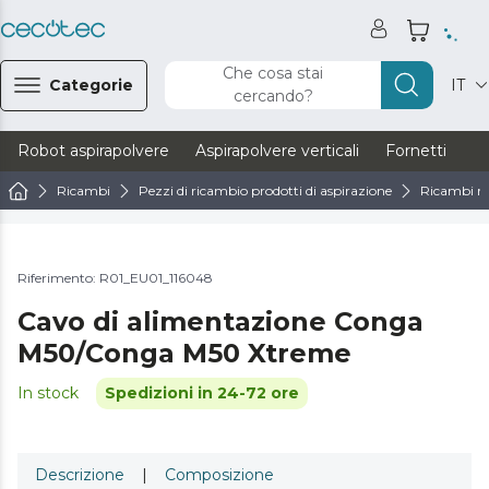
Che cosa stai
Categorie
IT
cercando?
Robot aspirapolvere
Aspirapolvere verticali
Fornetti
Ve
Ricambi
Pezzi di ricambio prodotti di aspirazione
Ricambi ro
Riferimento: R01_EU01_116048
Cavo di alimentazione Conga
M50/Conga M50 Xtreme
In stock
Spedizioni in 24-72 ore
Descrizione
|
Composizione