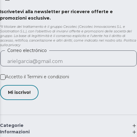
Iscrivetevi alla newsletter per ricevere offerte e
promozioni esclusive.
*Il titolare del trattamento è il gruppo Cecotec (Cecotec Innovaciones S.L. e
Solotriatlon S.L.), con l'obiettivo di inviarvi offerte e promozioni delle società del
gruppo. La base di legittimità è il consenso esplicito e l'utente ha il diritto di
accesso, rettifica, cancellazione e altri diritti, come indicato nel nostro sito.
Politica
sulla privacy
Correo electrónico
Accetto il
Termini e condizioni
Mi iscrivo!
Categorie
Informazioni