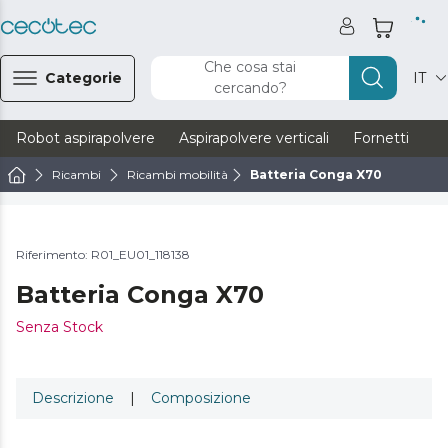
Che cosa stai
Categorie
IT
cercando?
Robot aspirapolvere
Aspirapolvere verticali
Fornetti
Ve
Ricambi
Ricambi mobilità
Batteria Conga X70
Riferimento: R01_EU01_118138
Batteria Conga X70
Senza Stock
Descrizione
|
Composizione