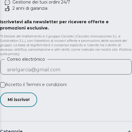
Gestione dei tuoi ordini 24/7
2 anni di garanzia
Iscrivetevi alla newsletter per ricevere offerte e
promozioni esclusive.
*Il titolare del trattamento è il gruppo Cecotec (Cecotec Innovaciones S.L. e
Solotriatlon S.L.), con l'obiettivo di inviarvi offerte e promozioni delle società del
gruppo. La base di legittimità è il consenso esplicito e l'utente ha il diritto di
accesso, rettifica, cancellazione e altri diritti, come indicato nel nostro sito.
Politica
sulla privacy
Correo electrónico
Accetto il
Termini e condizioni
Mi iscrivo!
Categorie