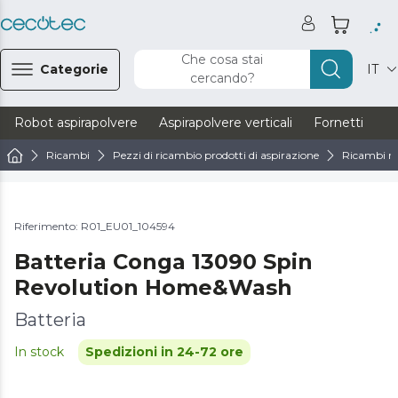
Che cosa stai
Categorie
IT
cercando?
Robot aspirapolvere
Aspirapolvere verticali
Fornetti
Ve
Ricambi
Pezzi di ricambio prodotti di aspirazione
Ricambi ro
Riferimento: R01_EU01_104594
Batteria Conga 13090 Spin
Revolution Home&Wash
Batteria
In stock
Spedizioni in 24-72 ore