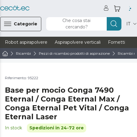
Che cosa stai
Categorie
IT
cercando?
Robot aspirapolvere
Aspirapolvere verticali
Fornetti
Ve
Ricambi
Pezzi di ricambio prodotti di aspirazione
Ricambi ro
Riferimento: 95222
Base per mocio Conga 7490
Eternal / Conga Eternal Max /
Conga Eternal Pet Vital / Conga
Eternal Laser
In stock
Spedizioni in 24-72 ore