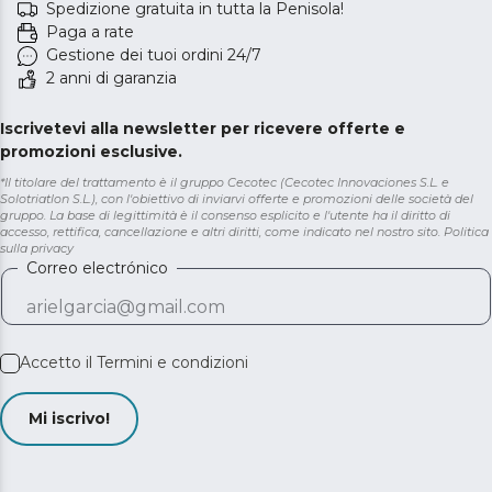
Spedizione gratuita in tutta la Penisola!
Paga a rate
Gestione dei tuoi ordini 24/7
2 anni di garanzia
Iscrivetevi alla newsletter per ricevere offerte e
promozioni esclusive.
*Il titolare del trattamento è il gruppo Cecotec (Cecotec Innovaciones S.L. e
Solotriatlon S.L.), con l'obiettivo di inviarvi offerte e promozioni delle società del
gruppo. La base di legittimità è il consenso esplicito e l'utente ha il diritto di
accesso, rettifica, cancellazione e altri diritti, come indicato nel nostro sito.
Politica
sulla privacy
Correo electrónico
Accetto il
Termini e condizioni
Mi iscrivo!