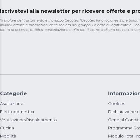
Iscrivetevi alla newsletter per ricevere offerte e p
*Il titolare del trattamento è il gruppo Cecotec (Cecotec Innovaciones S.L. e Solotriat
inviarvi offerte e promozioni delle società del gruppo. La base di legittimità è il con
diritto di accesso, rettifica, cancellazione e altri diritti, come indicato nel nostro sito
Categorie
Informazion
Aspirazione
Cookies
Elettrodomestici
Dichiarazione d
Ventilazione/Riscaldamento
General Condit
Cucina
Programma Sost
Mobilità
Modulo Total Ir