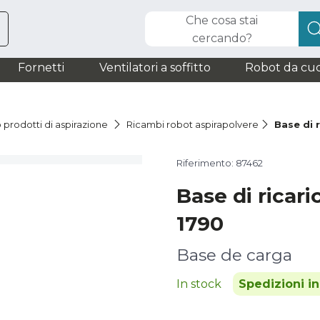
Che cosa stai
cercando?
Fornetti
Ventilatori a soffitto
Robot da cuc
 prodotti di aspirazione
Ricambi robot aspirapolvere
Base di 
Riferimento: 87462
Base di ricari
1790
Base de carga
In stock
Spedizioni i