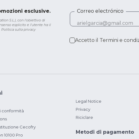
romozioni esclusive.
Correo electrónico
lon S.L.), con l'obiettivo di
senso esplicito e l'utente ha il
.
Politica sulla privacy
Accetto il
Termini e condiz
i
Legal Notice
Privacy
i conformità
Riciclare
ions
ituzione Cecofry
Metodi di pagamento
on 10100 Pro