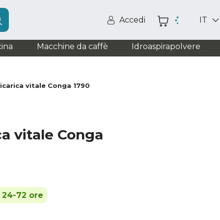
Accedi
IT
ina
Macchine da caffè
Idroaspirapolvere
ricarica vitale Conga 1790
ca vitale Conga
n 24-72 ore