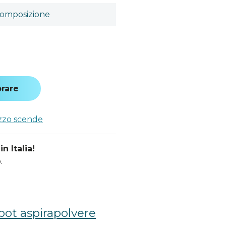
omposizione
a
rare
ezzo scende
n Italia!
.
bot aspirapolvere