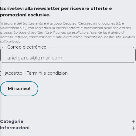
Iscrivetevi alla newsletter per ricevere offerte e
promozioni esclusive.
*Il titolare del trattamento è il gruppo Cecotec (Cecotec Innovaciones S.L. e
Solotriatlon S.L.), con l'obiettivo di inviarvi offerte e promozioni delle società del
gruppo. La base di legittimità è il consenso esplicito e l'utente ha il diritto di
accesso, rettifica, cancellazione e altri diritti, come indicato nel nostro sito.
Politica
sulla privacy
Correo electrónico
Accetto il
Termini e condizioni
Mi iscrivo!
Categorie
Informazioni