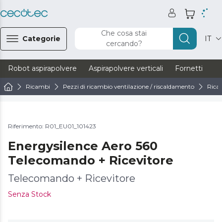
Che cosa stai
Categorie
IT
cercando?
Robot aspirapolvere
Aspirapolvere verticali
Fornetti
Ve
Ricambi
Pezzi di ricambio ventilazione / riscaldamento
Ricam
Riferimento: R01_EU01_101423
Energysilence Aero 560
Telecomando + Ricevitore
Telecomando + Ricevitore
Senza Stock