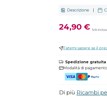
Descrizione
|
C
24,90 €
IVA inclus
Fatemi sapere se il pr
Spedizione gratuita i
Modalità di pagamento
Di più
Ricambi per