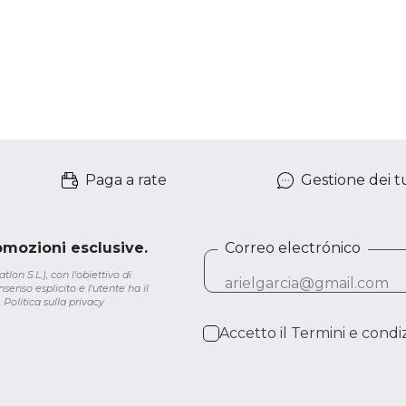
Paga a rate
Gestione dei tu
romozioni esclusive.
Correo electrónico
lon S.L.), con l'obiettivo di
senso esplicito e l'utente ha il
.
Politica sulla privacy
Accetto il
Termini e condiz