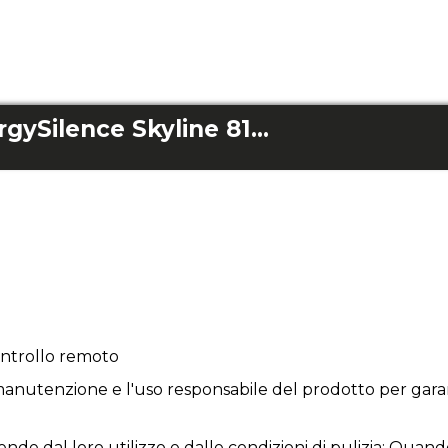
Telecomando EnergySilence Skyline 8150
ontrollo remoto
anutenzione e l'uso responsabile del prodotto per garan
ende dal loro utilizzo e dalle condizioni di pulizia; Quand