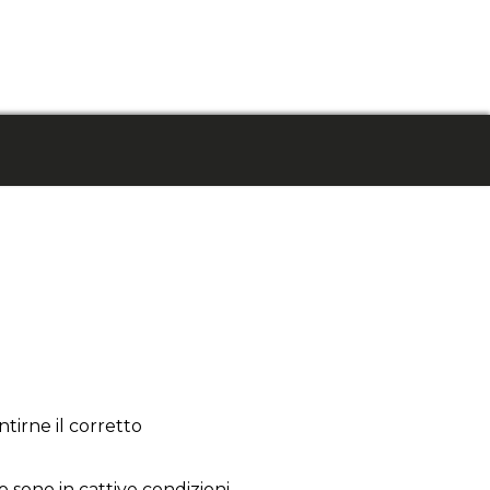
tirne il corretto
o sono in cattive condizioni