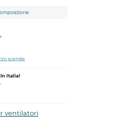
omposizione
a
ezzo scende
n Italia!
.
 ventilatori