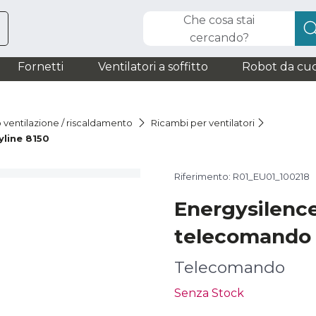
Che cosa stai
cercando?
Fornetti
Ventilatori a soffitto
Robot da cuc
o ventilazione / riscaldamento
Ricambi per ventilatori
line 8150
Riferimento: R01_EU01_100218
Energysilence
telecomando
Telecomando
Senza Stock