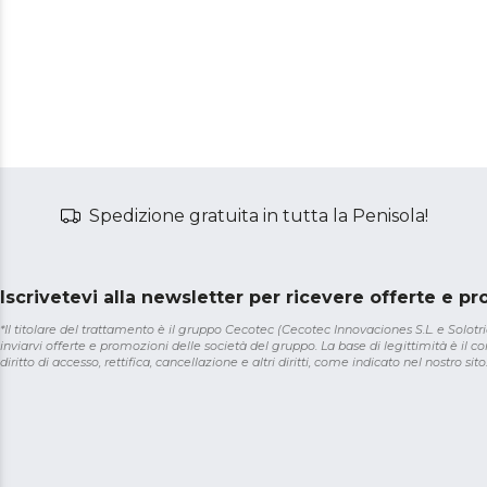
Spedizione gratuita in tutta la Penisola!
Iscrivetevi alla newsletter per ricevere offerte e p
*Il titolare del trattamento è il gruppo Cecotec (Cecotec Innovaciones S.L. e Solotriat
inviarvi offerte e promozioni delle società del gruppo. La base di legittimità è il con
diritto di accesso, rettifica, cancellazione e altri diritti, come indicato nel nostro sito