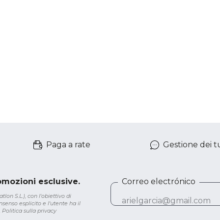
Paga a rate
Gestione dei tu
romozioni esclusive.
Correo electrónico
lon S.L.), con l'obiettivo di
senso esplicito e l'utente ha il
.
Politica sulla privacy