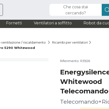
Che cosa stai
cercando?
Fornetti
Ventilatori a soffitto
Robot da cuc
o ventilazione / riscaldamento
Ricambi per ventilatori
ero 5290 Whitewood
Riferimento: R3926
Energysilenc
Whitewood
Telecomando+
Telecomando+Ric