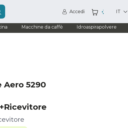
Accedi
IT
ina
Macchine da caffè
Idroaspirapolvere
e Aero 5290
Ricevitore
evitore