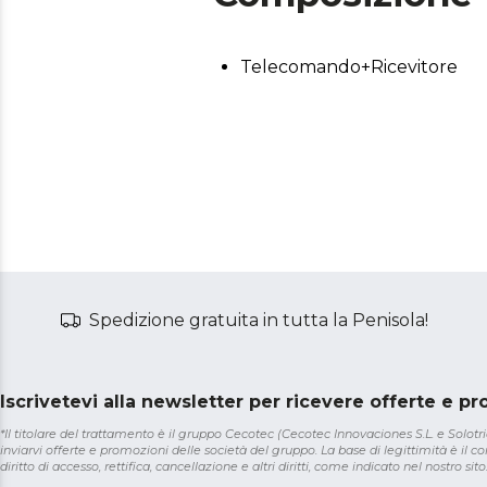
Telecomando+Ricevitore
Spedizione gratuita in tutta la Penisola!
Iscrivetevi alla newsletter per ricevere offerte e p
*Il titolare del trattamento è il gruppo Cecotec (Cecotec Innovaciones S.L. e Solotriat
inviarvi offerte e promozioni delle società del gruppo. La base di legittimità è il con
diritto di accesso, rettifica, cancellazione e altri diritti, come indicato nel nostro sito