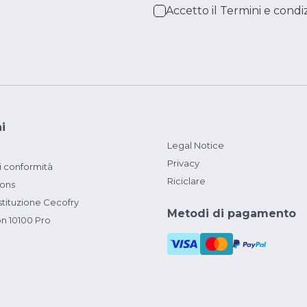
Accetto il
Termini e condiz
i
Legal Notice
Privacy
i conformità
Riciclare
ions
ituzione Cecofry
Metodi di pagamento
on 10100 Pro