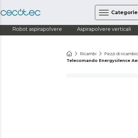
Categorie
Robot aspirapolvere
Aspirapolvere verticali
Ricambi
Pezzi di ricambi
Telecomando Energysilence A