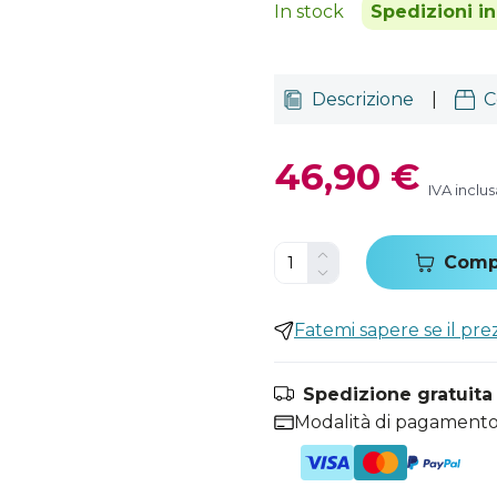
In stock
Spedizioni i
Descrizione
|
C
46,90 €
IVA inclus
Comp
Fatemi sapere se il pr
Spedizione gratuita i
Modalità di pagamento