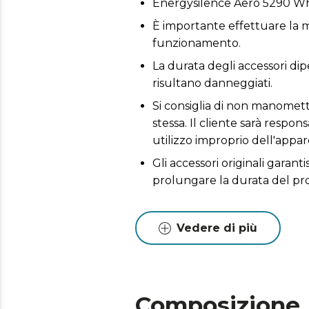
Energysilence Aero 5290 W
È importante effettuare la m
funzionamento.
La durata degli accessori dip
risultano danneggiati.
Si consiglia di non manomette
stessa. Il cliente sarà respo
utilizzo improprio dell'appar
Gli accessori originali garant
prolungare la durata del pr
Vedere di più
Composizione