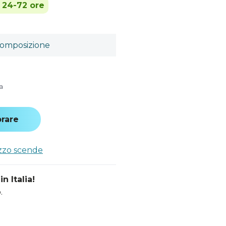
n 24-72 ore
omposizione
a
rare
ezzo scende
n Italia!
.