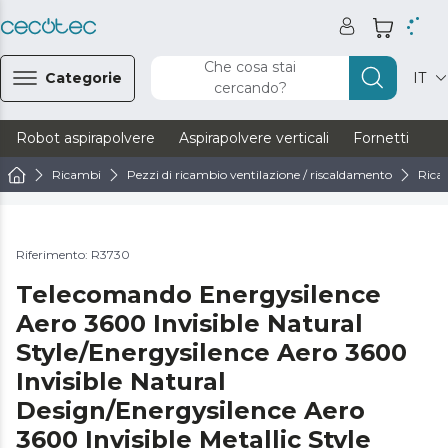
Che cosa stai
Categorie
IT
cercando?
Robot aspirapolvere
Aspirapolvere verticali
Fornetti
Ve
Ricambi
Pezzi di ricambio ventilazione / riscaldamento
Ricam
Riferimento: R3730
Telecomando Energysilence
Aero 3600 Invisible Natural
Style/Energysilence Aero 3600
Invisible Natural
Design/Energysilence Aero
3600 Invisible Metallic Style