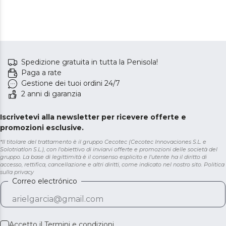
Spedizione gratuita in tutta la Penisola!
Paga a rate
Gestione dei tuoi ordini 24/7
2 anni di garanzia
Iscrivetevi alla newsletter per ricevere offerte e
promozioni esclusive.
*Il titolare del trattamento è il gruppo Cecotec (Cecotec Innovaciones S.L. e
Solotriatlon S.L.), con l'obiettivo di inviarvi offerte e promozioni delle società del
gruppo. La base di legittimità è il consenso esplicito e l'utente ha il diritto di
accesso, rettifica, cancellazione e altri diritti, come indicato nel nostro sito.
Politica
sulla privacy
Correo electrónico
Accetto il
Termini e condizioni