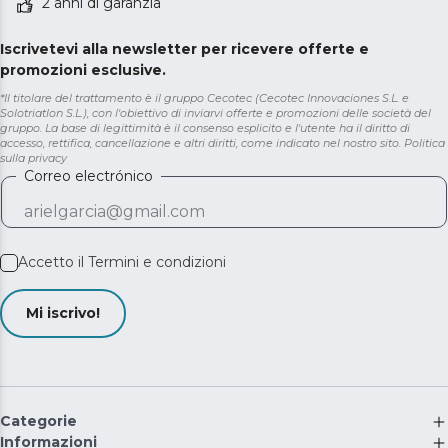
2 anni di garanzia
Iscrivetevi alla newsletter per ricevere offerte e
promozioni esclusive.
*Il titolare del trattamento è il gruppo Cecotec (Cecotec Innovaciones S.L. e
Solotriatlon S.L.), con l'obiettivo di inviarvi offerte e promozioni delle società del
gruppo. La base di legittimità è il consenso esplicito e l'utente ha il diritto di
accesso, rettifica, cancellazione e altri diritti, come indicato nel nostro sito.
Politica
sulla privacy
Correo electrónico
Accetto il
Termini e condizioni
Mi iscrivo!
Categorie
Informazioni