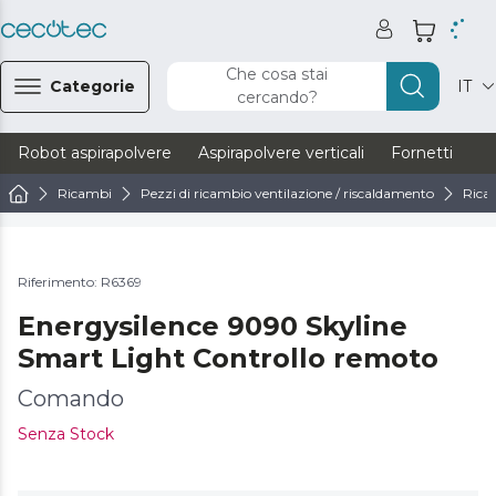
Che cosa stai
Categorie
IT
cercando?
Robot aspirapolvere
Aspirapolvere verticali
Fornetti
Ve
Ricambi
Pezzi di ricambio ventilazione / riscaldamento
Ricam
Riferimento: R6369
Energysilence 9090 Skyline
Smart Light Controllo remoto
Comando
Senza Stock