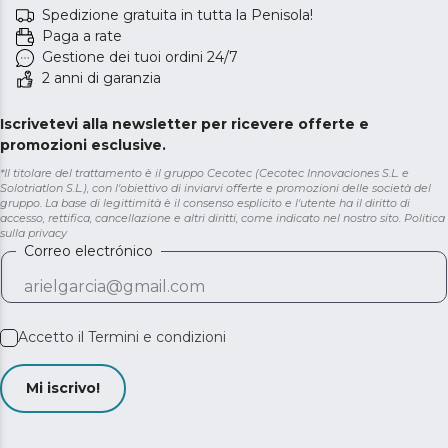
Spedizione gratuita in tutta la Penisola!
Paga a rate
Gestione dei tuoi ordini 24/7
2 anni di garanzia
Iscrivetevi alla newsletter per ricevere offerte e
promozioni esclusive.
*Il titolare del trattamento è il gruppo Cecotec (Cecotec Innovaciones S.L. e
Solotriatlon S.L.), con l'obiettivo di inviarvi offerte e promozioni delle società del
gruppo. La base di legittimità è il consenso esplicito e l'utente ha il diritto di
accesso, rettifica, cancellazione e altri diritti, come indicato nel nostro sito.
Politica
sulla privacy
Correo electrónico
Accetto il
Termini e condizioni
Mi iscrivo!