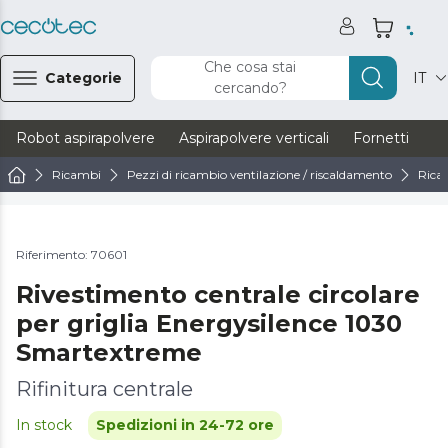
Che cosa stai
Categorie
IT
cercando?
Robot aspirapolvere
Aspirapolvere verticali
Fornetti
Ve
Ricambi
Pezzi di ricambio ventilazione / riscaldamento
Ricam
Riferimento: 70601
Rivestimento centrale circolare
per griglia Energysilence 1030
Smartextreme
Rifinitura centrale
In stock
Spedizioni in 24-72 ore