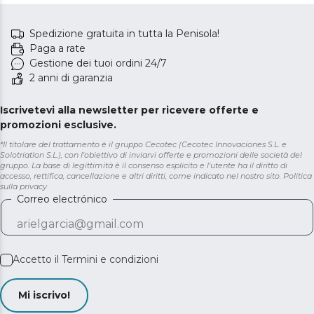
Spedizione gratuita in tutta la Penisola!
Paga a rate
Gestione dei tuoi ordini 24/7
2 anni di garanzia
Iscrivetevi alla newsletter per ricevere offerte e
promozioni esclusive.
*Il titolare del trattamento è il gruppo Cecotec (Cecotec Innovaciones S.L. e
Solotriatlon S.L.), con l'obiettivo di inviarvi offerte e promozioni delle società del
gruppo. La base di legittimità è il consenso esplicito e l'utente ha il diritto di
accesso, rettifica, cancellazione e altri diritti, come indicato nel nostro sito.
Politica
sulla privacy
Correo electrónico
Accetto il
Termini e condizioni
Mi iscrivo!