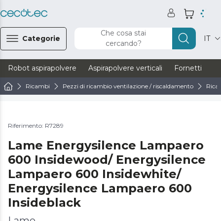
Che cosa stai
Categorie
IT
cercando?
Robot aspirapolvere
Aspirapolvere verticali
Fornetti
Ve
Ricambi
Pezzi di ricambio ventilazione / riscaldamento
Ricam
Riferimento: R7289
Lame Energysilence Lampaero
600 Insidewood/ Energysilence
Lampaero 600 Insidewhite/
Energysilence Lampaero 600
Insideblack
Lame