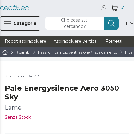
Che cosa stai
Categorie
IT
cercando?
Robot aspirapolvere
Aspirapolvere verticali
Fornetti
Ve
Ricambi
Pezzi di ricambio ventilazione / riscaldamento
Ricam
Riferimento: R4642
Pale Energysilence Aero 3050
Sky
Lame
Senza Stock