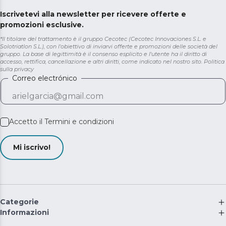
Iscrivetevi alla newsletter per ricevere offerte e
promozioni esclusive.
*Il titolare del trattamento è il gruppo Cecotec (Cecotec Innovaciones S.L. e
Solotriatlon S.L.), con l'obiettivo di inviarvi offerte e promozioni delle società del
gruppo. La base di legittimità è il consenso esplicito e l'utente ha il diritto di
accesso, rettifica, cancellazione e altri diritti, come indicato nel nostro sito.
Politica
sulla privacy
Correo electrónico
Accetto il
Termini e condizioni
Mi iscrivo!
Categorie
Informazioni