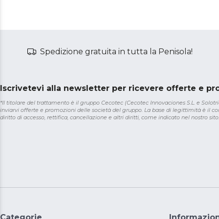
Spedizione gratuita in tutta la Penisola!
Iscrivetevi alla newsletter per ricevere offerte e p
*Il titolare del trattamento è il gruppo Cecotec (Cecotec Innovaciones S.L. e Solotriat
inviarvi offerte e promozioni delle società del gruppo. La base di legittimità è il con
diritto di accesso, rettifica, cancellazione e altri diritti, come indicato nel nostro sito
Categorie
Informazion