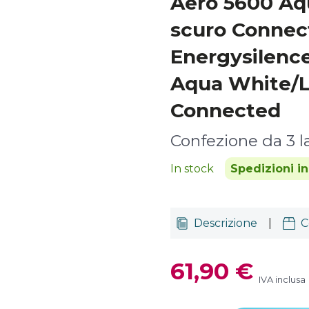
Aero 5600 Aq
scuro Connec
Energysilenc
Aqua White/L
Connected
Confezione da 3 
In stock
Spedizioni i
Descrizione
|
C
61,90 €
IVA inclusa