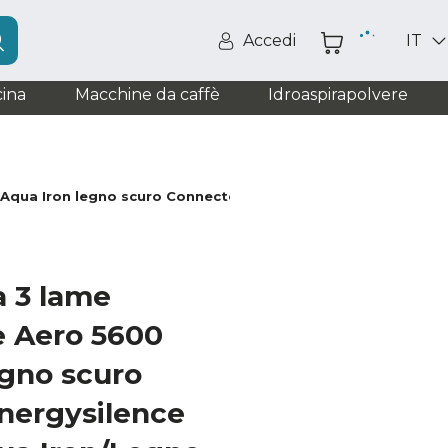
Accedi
IT
ina
Macchine da caffè
Idroaspirapolvere
 Aqua Iron legno scuro Connected/ Energysilence Aero 5600
a 3 lame
e Aero 5600
gno scuro
nergysilence