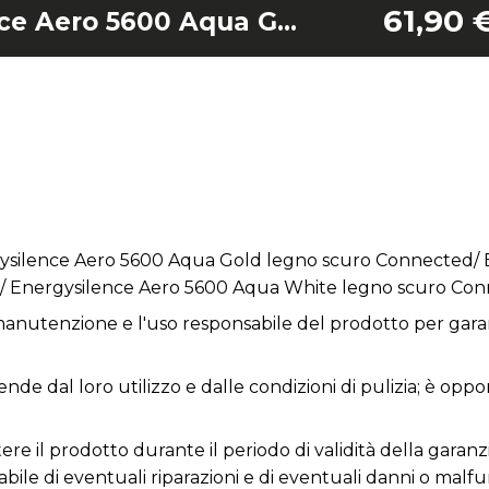
61,90 
Lame Energysilence Aero 5600 Aqua Gold legno scuro Connected/ Energysilence Aero 5600 Aqua Iron legno scuro Connected/ Energysilence Aero 5600 Aqua White legno scuro Connected
ysilence Aero 5600 Aqua Gold legno scuro Connected/ 
/ Energysilence Aero 5600 Aqua White legno scuro Co
anutenzione e l'uso responsabile del prodotto per garan
ende dal loro utilizzo e dalle condizioni di pulizia; è opp
re il prodotto durante il periodo di validità della garanzi
nsabile di eventuali riparazioni e di eventuali danni o ma