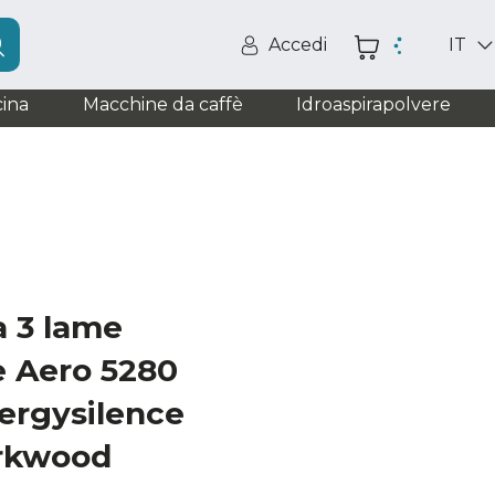
Accedi
IT
ina
Macchine da caffè
Idroaspirapolvere
a 3 lame
e Aero 5280
rgysilence
arkwood