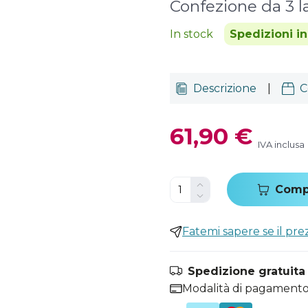
Confezione da 3 
In stock
Spedizioni i
Descrizione
|
C
61,90 €
IVA inclusa
Comp
Fatemi sapere se il pr
Spedizione gratuita i
Modalità di pagamento