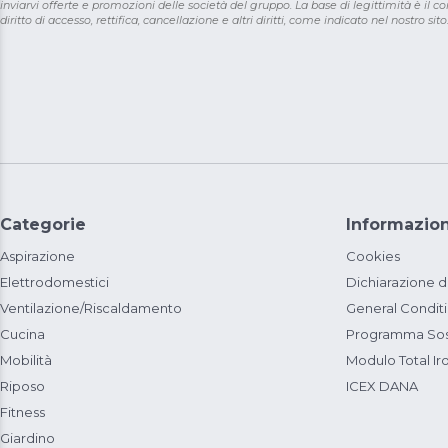
inviarvi offerte e promozioni delle società del gruppo. La base di legittimità è il con
diritto di accesso, rettifica, cancellazione e altri diritti, come indicato nel nostro sito
Categorie
Informazion
Aspirazione
Cookies
Elettrodomestici
Dichiarazione d
Ventilazione/Riscaldamento
General Condit
Cucina
Programma Sost
Mobilità
Modulo Total Ir
Riposo
ICEX DANA
Fitness
Giardino