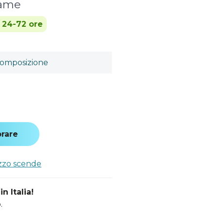
lame
n 24-72 ore
omposizione
rare
ezzo scende
n Italia!
.