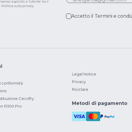
senso esplicito e l'utente ha il
.
Politica sulla privacy
Accetto il
Termini e condiz
i
Legal Notice
Privacy
i conformità
Riciclare
ions
ituzione Cecofry
Metodi di pagamento
on 10100 Pro