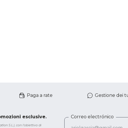
Paga a rate
Gestione dei tu
romozioni esclusive.
Correo electrónico
lon S.L.), con l'obiettivo di