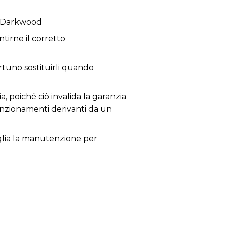
5 Darkwood
tirne il corretto
ortuno sostituirli quando
a, poiché ciò invalida la garanzia
lfunzionamenti derivanti da un
siglia la manutenzione per