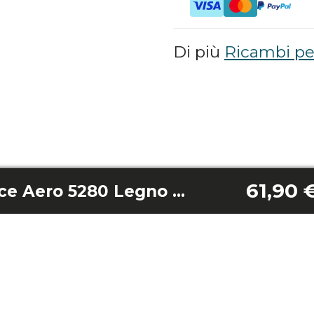
Di più
Ricambi per
61,90 
Lame Energysilence Aero 5280 Legno scuro/Energysilence Aero 5285 Legno scuro