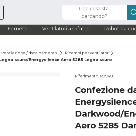
Che cosa stai
cercando?
Fornetti
Ventilatori a soffitto
Robot da cuc
o ventilazione / riscaldamento
Ricambi per ventilatori
Legno scuro/Energysilence Aero 5285 Legno scuro
Riferimento: R3948
Confezione d
Energysilenc
Darkwood/Ene
Aero 5285 D