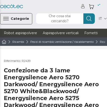
Che cosa stai
Categorie
IT
cercando?
Robot aspirapolvere
Aspirapolvere verticali
Fornetti
Ve
Ricambi
Pezzi di ricambio ventilazione / riscaldamento
Ricam
Riferimento: R2439
Confezione da 3 lame
Energysilence Aero 5270
Darkwood/ Energysilence Aero
5270 White&Blackwood/
Energysilence Aero 5275
Darkwood/ Energysilence Aero