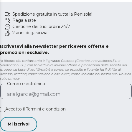
Spedizione gratuita in tutta la Penisola!
Paga a rate
Gestione dei tuoi ordini 24/7
2 anni di garanzia
Iscrivetevi alla newsletter per ricevere offerte e
promozioni esclusive.
*Il titolare del trattamento è il gruppo Cecotec (Cecotec Innovaciones S.L. e
Solotriatlon S.L.), con l'obiettivo di inviarvi offerte e promozioni delle società del
gruppo. La base di legittimità è il consenso esplicito e l'utente ha il diritto di
accesso, rettifica, cancellazione e altri diritti, come indicato nel nostro sito.
Politica
sulla privacy
Correo electrónico
Accetto il
Termini e condizioni
Mi iscrivo!