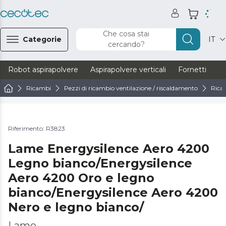
Che cosa stai
Categorie
IT
cercando?
Robot aspirapolvere
Aspirapolvere verticali
Fornetti
Ve
Ricambi
Pezzi di ricambio ventilazione / riscaldamento
Ricam
Riferimento: R3823
Lame Energysilence Aero 4200
Legno bianco/Energysilence
Aero 4200 Oro e legno
bianco/Energysilence Aero 4200
Nero e legno bianco/
Lame