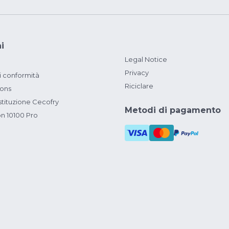
i
Legal Notice
Privacy
i conformità
Riciclare
ions
ituzione Cecofry
Metodi di pagamento
on 10100 Pro