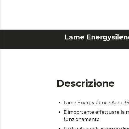
Descrizione
Lame Energysilence Aero 36
È importante effettuare la m
funzionamento.
La durata degli accessori dip