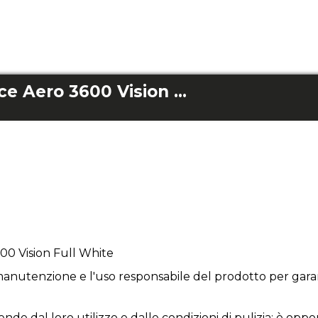
Lame Energysilence Aero 3600 Vision Full White
00 Vision Full White
anutenzione e l'uso responsabile del prodotto per garan
ende dal loro utilizzo e dalle condizioni di pulizia; è opp