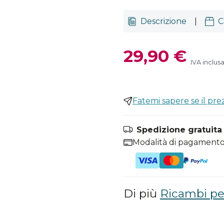
Descrizione
|
C
29,90 €
IVA inclus
Fatemi sapere se il pr
Spedizione gratuita i
Modalità di pagamento
Di più
Ricambi per