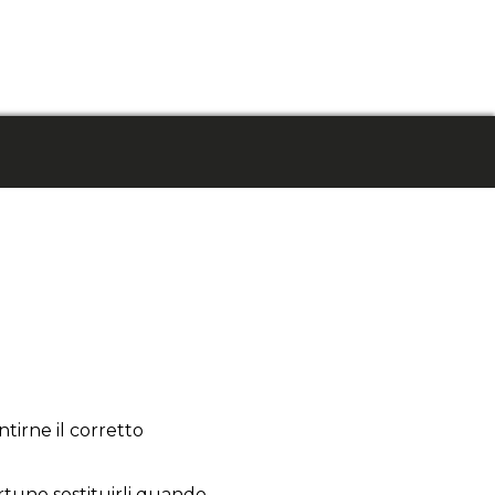
tirne il corretto
ortuno sostituirli quando