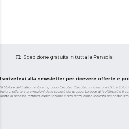
Spedizione gratuita in tutta la Penisola!
Iscrivetevi alla newsletter per ricevere offerte e p
*Il titolare del trattamento è il gruppo Cecotec (Cecotec Innovaciones S.L. e Solotriat
inviarvi offerte e promozioni delle società del gruppo. La base di legittimità è il con
diritto di accesso, rettifica, cancellazione e altri diritti, come indicato nel nostro sito