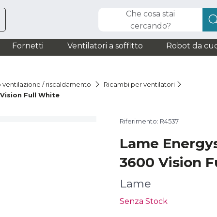
Che cosa stai
cercando?
Fornetti
Ventilatori a soffitto
Robot da cuc
o ventilazione / riscaldamento
Ricambi per ventilatori
ision Full White
Riferimento: R4537
Lame Energys
3600 Vision F
Lame
Senza Stock