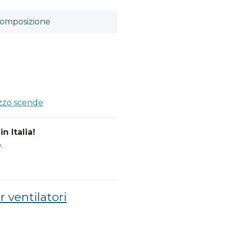
omposizione
a
ezzo scende
n Italia!
.
 ventilatori