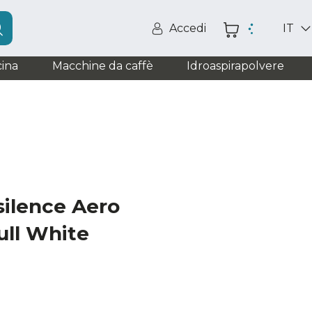
Accedi
IT
ina
Macchine da caffè
Idroaspirapolvere
ilence Aero
ull White