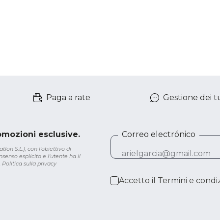
Paga a rate
Gestione dei tu
romozioni esclusive.
Correo electrónico
lon S.L.), con l'obiettivo di
senso esplicito e l'utente ha il
.
Politica sulla privacy
Accetto il
Termini e condiz