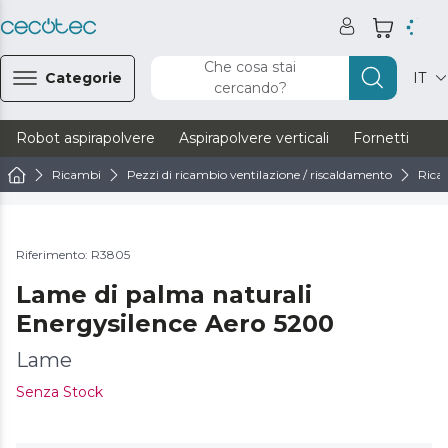
Che cosa stai
Categorie
IT
cercando?
Robot aspirapolvere
Aspirapolvere verticali
Fornetti
Ve
Ricambi
Pezzi di ricambio ventilazione / riscaldamento
Ricam
Riferimento: R3805
Lame di palma naturali
Energysilence Aero 5200
Lame
Senza Stock