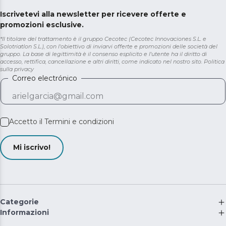
Iscrivetevi alla newsletter per ricevere offerte e
promozioni esclusive.
*Il titolare del trattamento è il gruppo Cecotec (Cecotec Innovaciones S.L. e
Solotriatlon S.L.), con l'obiettivo di inviarvi offerte e promozioni delle società del
gruppo. La base di legittimità è il consenso esplicito e l'utente ha il diritto di
accesso, rettifica, cancellazione e altri diritti, come indicato nel nostro sito.
Politica
sulla privacy
Correo electrónico
Accetto il
Termini e condizioni
Mi iscrivo!
Categorie
Informazioni