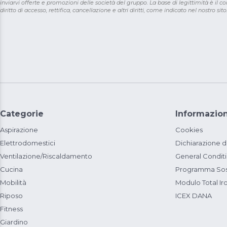
inviarvi offerte e promozioni delle società del gruppo. La base di legittimità è il con
diritto di accesso, rettifica, cancellazione e altri diritti, come indicato nel nostro sito
Categorie
Informazion
Aspirazione
Cookies
Elettrodomestici
Dichiarazione d
Ventilazione/Riscaldamento
General Condit
Cucina
Programma Sost
Mobilità
Modulo Total Ir
Riposo
ICEX DANA
Fitness
Giardino