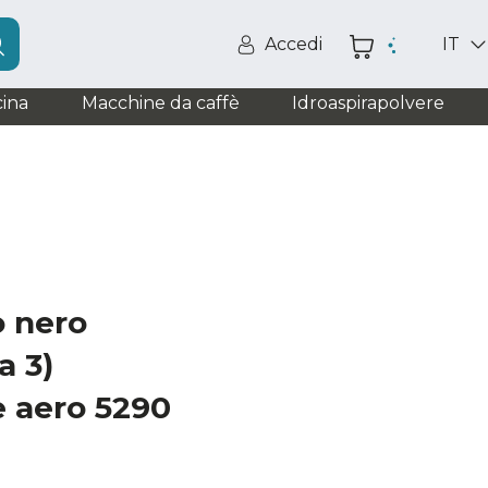
Accedi
IT
ina
Macchine da caffè
Idroaspirapolvere
o nero
a 3)
e aero 5290