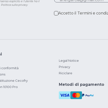
senso esplicito e l'utente ha il
.
Politica sulla privacy
Accetto il
Termini e condiz
i
Legal Notice
Privacy
i conformità
Riciclare
ions
ituzione Cecofry
Metodi di pagamento
on 10100 Pro