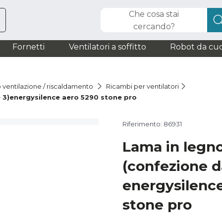
Che cosa stai
cercando?
Fornetti
Ventilatori a soffitto
Robot da cuc
o ventilazione / riscaldamento
Ricambi per ventilatori
 3)energysilence aero 5290 stone pro
Riferimento: 86931
Lama in legn
(confezione d
energysilenc
stone pro