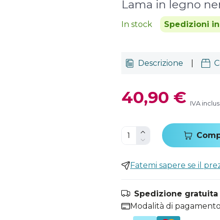
Lama in legno ne
In stock
Spedizioni i
Descrizione
|
C
40,90 €
IVA inclu
Comp
Fatemi sapere se il pr
Spedizione gratuita i
Modalità di pagamento