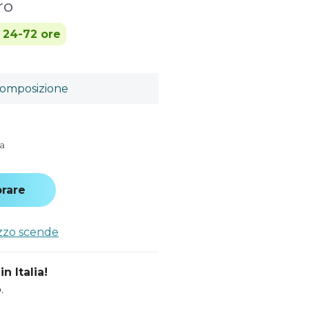
ro
n 24-72 ore
omposizione
sa
rare
ezzo scende
n Italia!
.