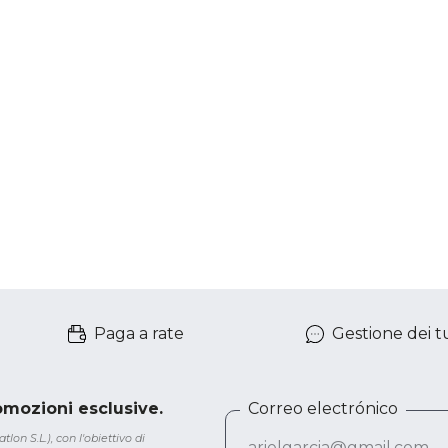
Paga a rate
Gestione dei tu
romozioni esclusive.
Correo electrónico
lon S.L.), con l'obiettivo di