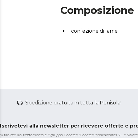
Composizione
1 confezione di lame
Spedizione gratuita in tutta la Penisola!
Iscrivetevi alla newsletter per ricevere offerte e p
*Il titolare del trattamento è il gruppo Cecotec (Cecotec Innovaciones S.L. e Solotriat