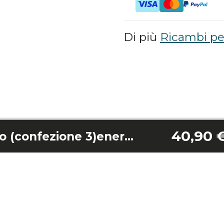
Di più
Ricambi per
40,90 
Lama in legno nero (confezione 3)energysilence aero 5290 stone pro